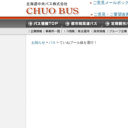
ご意見メールボッ
ご意見・ご要望改
お知らせ
>
バス
> ていねプール線を運行！