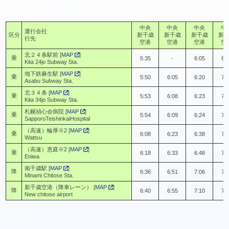
中央
中央
中央
中
運行会社
区分
新千歳
新千歳
新千歳
新
行先
空港
空港
空港
空
北２４条駅前 [
MAP
]
乗
5:35
-
6:05
6:
Kita 24jo Subway Sta.
地下鉄麻生駅 [
MAP
]
乗
5:50
6:05
6:20
7:
Asabu Subway Sta.
北３４条 [
MAP
]
乗
5:53
6:08
6:23
7:
Kita 34jo Subway Sta.
札幌禎心会病院 [
MAP
]
乗
5:54
6:09
6:24
7:
SapporoTeishinkaiHospital
（高速）輪厚※2 [
MAP
]
乗
6:08
6:23
6:38
7:
Wattsu
（高速）恵庭※2 [
MAP
]
乗
6:18
6:33
6:48
7:
Eniwa
南千歳駅 [
MAP
]
降
6:36
6:51
7:06
7:
Minami Chitose Sta.
新千歳空港（降車レーン） [
MAP
]
降
6:40
6:55
7:10
7:
New chitose airport