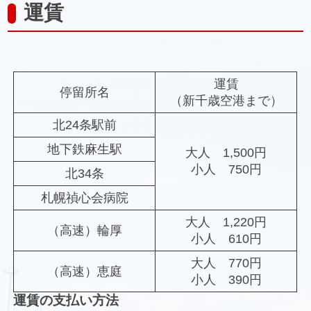
運賃
運賃
停留所名
（新千歳空港まで）
北24条駅前
地下鉄麻生駅
大人 1,500円
小人 750円
北34条
札幌禎心会病院
大人 1,220円
（高速）輪厚
小人 610円
大人 770円
（高速）恵庭
小人 390円
運賃の支払い方法