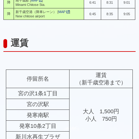
南千歳駅 [
MAP
]
降
6:41
8:31
9:01
Minami Chitose Sta.
新千歳空港（降車レーン） [
MAP
]
降
6:45
8:35
9:05
New chitose airport
運賃
運賃
停留所名
（新千歳空港まで）
宮の沢1条1丁目
宮の沢駅
大人 1,500円
発寒南駅
小人 750円
発寒10条2丁目
新川水再生プラザ