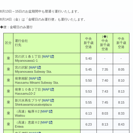
8月13日～15日のお盆期間中も暦通り運行いたします。
8月14日（金）は「金曜日のみ運行便」も運行いたします。
◆便：金曜日のみ運行
(
◆
)
中央
中央
運行会社
中央
区分
新千歳
新千歳
行先
新千歳
空港
空港
空港
宮の沢１条１丁目 [
MAP
]
乗
5:40
-
-
Miyanosawa1-1
宮の沢駅 [
MAP
]
乗
5:45
7:35
8:05
Miyanosawa Subway Sta.
発寒南駅 [
MAP
]
乗
5:50
7:40
8:10
Hassamu Minami Subway Sta.
発寒１０条２丁目 [
MAP
]
乗
5:53
7:43
8:13
Hassamu10-2
新川水再生プラザ [
MAP
]
乗
5:55
7:45
8:15
Shinkawamizusaiseiplaza
（高速）輪厚※2 [
MAP
]
乗
6:13
8:03
8:33
Wattsu
（高速）恵庭※2 [
MAP
]
乗
6:23
8:13
8:43
Eniwa