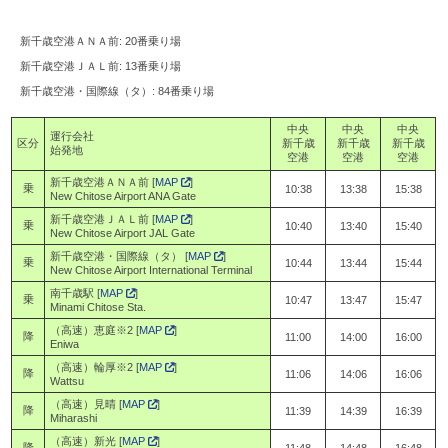
新千歳空港ＡＮＡ前: 20番乗り場
新千歳空港ＪＡＬ前: 13番乗り場
新千歳空港・国際線（タ）: 84番乗り場
中央
中央
中央
運行会社
区分
新千歳
新千歳
新千歳
始発地
空港
空港
空港
新千歳空港ＡＮＡ前 [
MAP
]
乗
10:38
13:38
15:38
New Chitose Airport ANA Gate
新千歳空港ＪＡＬ前 [
MAP
]
乗
10:40
13:40
15:40
New Chitose Airport JAL Gate
新千歳空港・国際線（タ） [
MAP
]
乗
10:44
13:44
15:44
New Chitose Airport International Terminal
南千歳駅 [
MAP
]
乗
10:47
13:47
15:47
Minami Chitose Sta.
（高速）恵庭※2 [
MAP
]
降
11:00
14:00
16:00
Eniwa
（高速）輪厚※2 [
MAP
]
降
11:06
14:06
16:06
Wattsu
（高速）見晴 [
MAP
]
降
11:39
14:39
16:39
Miharashi
（高速）新光 [
MAP
]
降
11:48
14:48
16:48