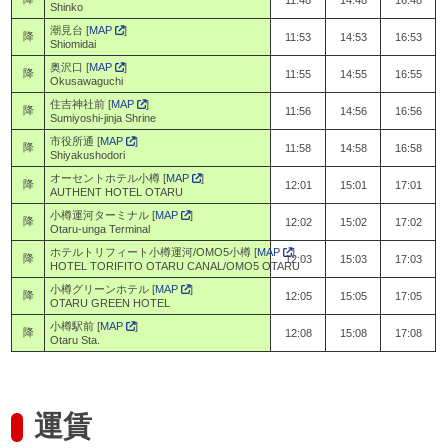
Shinko
潮見台 [
MAP
]
降
11:53
14:53
16:53
Shiomidai
奥沢口 [
MAP
]
降
11:55
14:55
16:55
Okusawaguchi
住吉神社前 [
MAP
]
降
11:56
14:56
16:56
Sumiyoshi-jinja Shrine
市役所通 [
MAP
]
降
11:58
14:58
16:58
Shiyakushodori
オーセントホテル小樽 [
MAP
]
降
12:01
15:01
17:01
AUTHENT HOTEL OTARU
小樽運河ターミナル [
MAP
]
降
12:02
15:02
17:02
Otaru-unga Terminal
ホテルトリフィート小樽運河/OMO5小樽 [
MAP
]
降
12:03
15:03
17:03
HOTEL TORIFITO OTARU CANAL/OMO5 OTARU
小樽グリーンホテル [
MAP
]
降
12:05
15:05
17:05
OTARU GREEN HOTEL
小樽駅前 [
MAP
]
降
12:08
15:08
17:08
Otaru Sta.
運賃