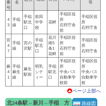
番
名
等
号
手稲区役
手稲
前田
手稲区役
4
手稲
所
駅北
中学
花畔
所
3
線
石狩庁舎
口
校
石狩庁舎
前
花川
手稲区役
宮
手稲
手稲区役
手稲
宮の
南5
所
4
駅北
所
線
沢駅
条1
石狩庁舎
7
口
石狩庁舎
花畔
前
手稲区役
手稲区役
麻
手稲
明乳
手稲
所
所
麻生
4
麻生
シテ
駅北
中央バス
中央バス
駅前
1
線
ィー
口
自動車学
自動車学
校前
校
ページ上部へ
北24条駅⇔新川⇔手稲 方
路線図