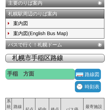
主要のりば案内
札幌駅周辺のりば案内
案内図
案内図(English Bus Map)
バスで行く！札幌ドーム
札幌市手稲区路線
手稲 方面
路線図
時刻表
系
統
路線
最寄施設
起点
経由
終点
バス停