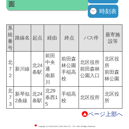
面
時刻表
系
統
最寄施
路線名
起点
経由
終点
バス停
番
設等
号
前田
前田森
北区役
北
中央
北区役所
北24
林公園
所
7
新川線
通
前田森林
条駅
手稲高
前田森
2
南新
公園入口
校
林公園
川
北
北29
新琴似
北24
手稲高
北区役
7
条西1
北区役所
2条線
条駅
校
所
3
5
ページ上部へ
Copyright (c) HOKKAIDO CHUO BUS CO., LTD. 2013 All Rights Reserved