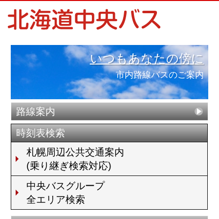
いつもあなたの傍に
市内路線バスのご案内
路線案内
時刻表検索
札幌周辺公共交通案内
(乗り継ぎ検索対応)
中央バスグループ
全エリア検索