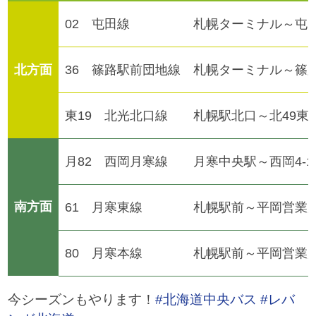
02 屯田線
札幌ターミナル～屯田6
北方面
36 篠路駅前団地線
札幌ターミナル～篠路1
東19 北光北口線
札幌駅北口～北49東
月82 西岡月寒線
月寒中央駅～西岡4-1
南方面
61 月寒東線
札幌駅前～平岡営業
80 月寒本線
札幌駅前～平岡営業
今シーズンもやります！
#北海道中央バス
#レバ