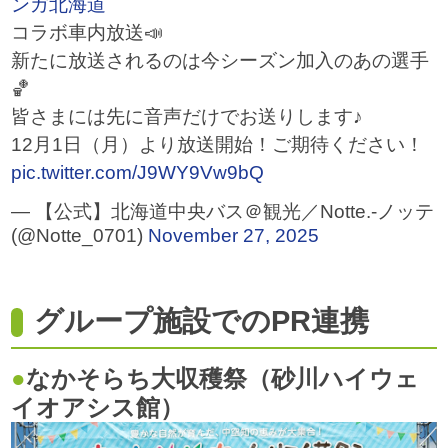
ンガ北海道
コラボ車内放送📣
新たに放送されるのは今シーズン加入のあの選手
🏀
皆さまには先に音声だけでお送りします♪
12月1日（月）より放送開始！ご期待ください！
pic.twitter.com/J9WY9Vw9bQ
— 【公式】北海道中央バス＠観光／Notte.-ノッテ
(@Notte_0701)
November 27, 2025
グループ施設でのPR連携
なかそらち大収穫祭（砂川ハイウェ
イオアシス館）