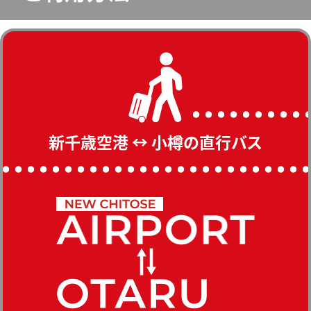
新千歳空港 ↔ 小樽の直行バス