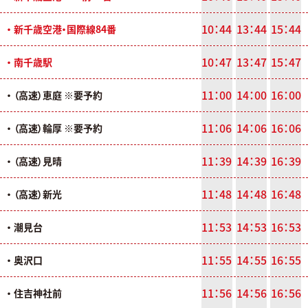
10：44
13：44
15：44
・ 新千歳空港・国際線84番
10：47
13：47
15：47
・ 南千歳駅
11：00
14：00
16：00
・ （高速）恵庭 ※要予約
11：06
14：06
16：06
・ （高速）輪厚 ※要予約
11：39
14：39
16：39
・ （高速）見晴
11：48
14：48
16：48
・ （高速）新光
11：53
14：53
16：53
・ 潮見台
11：55
14：55
16：55
・ 奥沢口
11：56
14：56
16：56
・ 住吉神社前