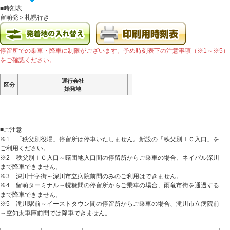
■時刻表
留萌発＞札幌行き
停留所での乗車・降車に制限がございます。予め時刻表下の注意事項（※1～※5）
をご確認ください。
運行会社
運行会社
運行会社
運行会社
区分
区分
区分
区分
始発地
始発地
始発地
始発地
■ご注意
※1 「秩父別役場」停留所は停車いたしません。新設の「秩父別ＩＣ入口」を
ご利用ください。
※2 秩父別ＩＣ入口～曙団地入口間の停留所からご乗車の場合、ネイパル深川
まで降車できません。
※3 深川十字街～深川市立病院前間のみのご利用はできません。
※4 留萌ターミナル～幌糠間の停留所からご乗車の場合、雨竜市街を通過する
まで降車できません。
※5 滝川駅前～イーストタウン間の停留所からご乗車の場合、滝川市立病院前
～空知太車庫前間では降車できません。