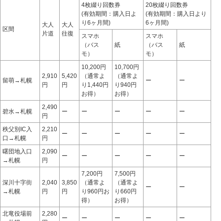
4枚綴り回数券
20枚綴り回数券
(有効期間：購入日よ
(有効期間：購入日より
り6ヶ月間)
6ヶ月間)
大人
大人
区間
片道
往復
スマホ
スマホ
（バス
紙
（バス
紙
モ）
モ）
10,200円
10,700円
2,910
5,420
（通常よ
（通常よ
留萌→札幌
ー
ー
円
円
り1,440円
り940円
お得）
お得）
2,490
碧水→札幌
ー
ー
ー
ー
ー
円
秩父別IC入
2,210
ー
ー
ー
ー
ー
口→札幌
円
曙団地入口
2,090
ー
ー
ー
ー
ー
→札幌
円
7,200円
7,500円
深川十字街
2,040
3,850
（通常よ
（通常よ
ー
ー
→札幌
円
円
り960円お
り660円
得）
お得）
北竜役場前
2,280
ー
ー
ー
ー
ー