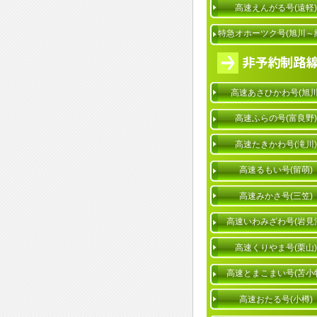
高速えんがる号(遠軽)
特急オホーツク号(旭川～
高速あさひかわ号(旭川
高速ふらの号(富良野)
高速たきかわ号(滝川)
高速るもい号(留萌)
高速みかさ号(三笠)
高速いわみざわ号(岩見
高速くりやま号(栗山)
高速とまこまい号(苫小
高速おたる号(小樽)