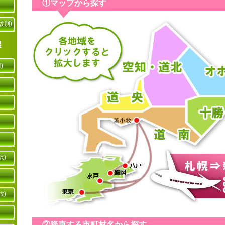
①マップから探す
紋別)
)
沢)
牧)
②降車する市町村名から探す