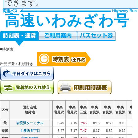
できます。
高速いわみざわ号
■時刻表
岩見沢発＞札幌行き
運行会社
運行会社
運行会社
運行会社
中央
中央
中央
中央
中央
中央
中央
中央
中央
中央
中央
中央
中央
中央
中央
中央
中央
中央
中央
中央
中央
中央
中央
中央
中央
中央
中央
中央
区分
区分
区分
区分
始発地
始発地
始発地
始発地
岩見沢
岩見沢
岩見沢
岩見沢
岩見沢
岩見沢
岩見沢
岩見沢
三笠
三笠
三笠
三笠
岩見沢
岩見沢
岩見沢
岩見沢
岩見沢
岩見沢
岩見沢
岩見沢
岩見沢
岩見沢
岩見沢
岩見沢
岩見
岩見
岩見
岩見
乗
乗
岩見沢ターミナル
岩見沢ターミナル
6:45
6:45
7:15
7:15
7:45
7:45
8:15
8:15
8:50
8:50
9:10
9:10
9:3
9:3
乗降
乗降
４条西５丁目
４条西５丁目
6:47
6:47
7:17
7:17
7:47
7:47
8:17
8:17
8:52
8:52
9:12
9:12
9:3
9:3