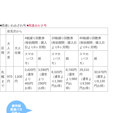
■高速いわみざわ号
■高速みかさ号
岩見沢から
4枚綴り回数券
10枚綴り回数券
40枚綴り回数券
(有効期間：購入
(有効期間：購入日
(有効期間：購入日
大
日より6ヶ月間)
より6ヶ月間)
より6ヶ月間)
区
人
大人
間
片
往復
スマホ
スマホ
スマホ
道
（バス
紙
（バス
紙
（バス
紙
モ）
モ）
モ）
3,420円
3,590円
8,740円
29,210
札
8,320円
30,670円
（通常
（通常
（通常
円
幌
970
1,830
（通常よ
（通常よ
より
より
より960
（通常よ
ま
円
円
り1,380
り8,130
460円
290円
円お
り9,590
で
円お得）
円お得）
お得）
お得）
得）
円お得）