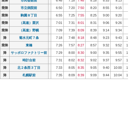
乗降
乗降
市民会館前
市民会館前
6:48
6:48
7:18
7:18
7:48
7:48
8:18
8:18
8:53
8:53
9:13
9:13
9:3
9:3
乗降
乗降
市立病院前
市立病院前
6:50
6:50
7:20
7:20
7:50
7:50
8:20
8:20
8:55
8:55
9:15
9:15
9:3
9:3
乗降
乗降
駒園８丁目
駒園８丁目
6:55
6:55
7:25
7:25
7:55
7:55
8:25
8:25
9:00
9:00
9:20
9:20
9:4
9:4
乗降
乗降
（高速）栗沢
（高速）栗沢
7:01
7:01
7:31
7:31
8:01
8:01
8:31
8:31
9:06
9:06
9:26
9:26
9:4
9:4
乗降
乗降
（高速）野幌
（高速）野幌
7:09
7:09
7:39
7:39
8:09
8:09
8:39
8:39
9:14
9:14
9:34
9:34
9:5
9:5
降
降
菊水元町７条
菊水元町７条
7:18
7:18
7:48
7:48
8:18
8:18
8:48
8:48
9:23
9:23
9:43
9:43
10:0
10:0
乗降
乗降
東橋
東橋
7:26
7:26
7:57
7:57
8:27
8:27
8:57
8:57
9:32
9:32
9:52
9:52
10:1
10:1
降
降
サッポロファクトリー前
サッポロファクトリー前
7:29
7:29
8:00
8:00
8:30
8:30
9:00
9:00
9:35
9:35
9:55
9:55
10:1
10:1
降
降
時計台前
時計台前
7:31
7:31
8:02
8:02
8:32
8:32
9:02
9:02
9:37
9:37
9:57
9:57
10:1
10:1
降
降
北２条西３丁目
北２条西３丁目
7:33
7:33
8:05
8:05
8:35
8:35
9:05
9:05
9:40
9:40
10:00
10:00
10:2
10:2
降
降
札幌駅前
札幌駅前
7:35
7:35
8:09
8:09
8:39
8:39
9:09
9:09
9:44
9:44
10:04
10:04
10:2
10:2