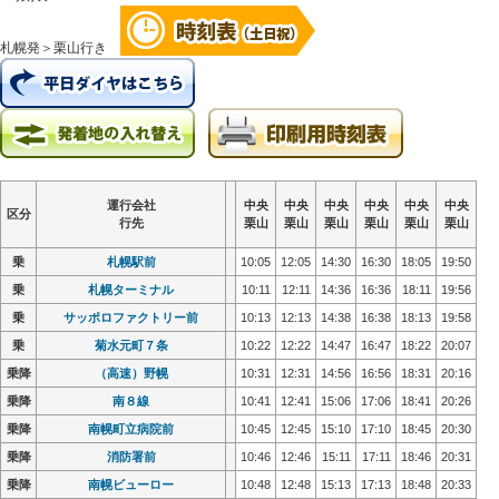
札幌発＞栗山行き
運行会社
運行会社
運行会社
運行会社
中央
中央
中央
中央
中央
中央
中央
中央
中央
中央
中央
中央
中央
中央
中央
中央
中央
中央
中央
中央
中央
中央
中央
中央
区分
区分
区分
区分
行先
行先
行先
行先
栗山
栗山
栗山
栗山
栗山
栗山
栗山
栗山
栗山
栗山
栗山
栗山
栗山
栗山
栗山
栗山
栗山
栗山
栗山
栗山
栗山
栗山
栗山
栗山
乗
乗
札幌駅前
札幌駅前
10:05
10:05
12:05
12:05
14:30
14:30
16:30
16:30
18:05
18:05
19:50
19:50
乗
乗
札幌ターミナル
札幌ターミナル
10:11
10:11
12:11
12:11
14:36
14:36
16:36
16:36
18:11
18:11
19:56
19:56
乗
乗
サッポロファクトリー前
サッポロファクトリー前
10:13
10:13
12:13
12:13
14:38
14:38
16:38
16:38
18:13
18:13
19:58
19:58
乗
乗
菊水元町７条
菊水元町７条
10:22
10:22
12:22
12:22
14:47
14:47
16:47
16:47
18:22
18:22
20:07
20:07
乗降
乗降
（高速）野幌
（高速）野幌
10:31
10:31
12:31
12:31
14:56
14:56
16:56
16:56
18:31
18:31
20:16
20:16
乗降
乗降
南８線
南８線
10:41
10:41
12:41
12:41
15:06
15:06
17:06
17:06
18:41
18:41
20:26
20:26
乗降
乗降
南幌町立病院前
南幌町立病院前
10:45
10:45
12:45
12:45
15:10
15:10
17:10
17:10
18:45
18:45
20:30
20:30
乗降
乗降
消防署前
消防署前
10:46
10:46
12:46
12:46
15:11
15:11
17:11
17:11
18:46
18:46
20:31
20:31
乗降
乗降
南幌ビューロー
南幌ビューロー
10:48
10:48
12:48
12:48
15:13
15:13
17:13
17:13
18:48
18:48
20:33
20:33