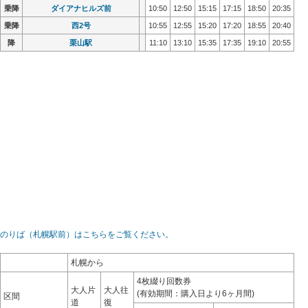
乗降
乗降
ダイアナヒルズ前
ダイアナヒルズ前
10:50
10:50
12:50
12:50
15:15
15:15
17:15
17:15
18:50
18:50
20:35
20:35
乗降
乗降
西2号
西2号
10:55
10:55
12:55
12:55
15:20
15:20
17:20
17:20
18:55
18:55
20:40
20:40
降
降
栗山駅
栗山駅
11:10
11:10
13:10
13:10
15:35
15:35
17:35
17:35
19:10
19:10
20:55
20:55
のりば（札幌駅前）はこちらをご覧ください。
札幌から
4枚綴り回数券
大人片
大人往
(有効期間：購入日より6ヶ月間)
区間
道
復