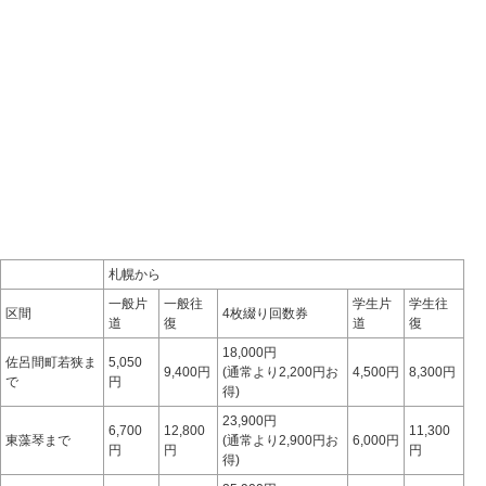
札幌から
一般片
一般往
学生片
学生往
区間
4枚綴り回数券
道
復
道
復
18,000円
佐呂間町若狭ま
5,050
9,400円
(通常より2,200円お
4,500円
8,300円
で
円
得)
23,900円
6,700
12,800
11,300
東藻琴まで
(通常より2,900円お
6,000円
円
円
円
得)