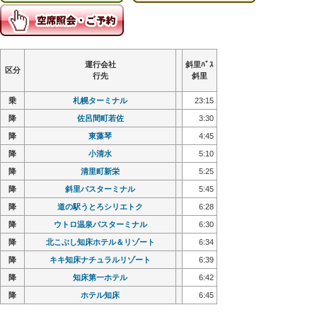
運行会社
運行会社
運行会社
運行会社
斜里ﾊﾞｽ
斜里ﾊﾞｽ
斜里ﾊﾞｽ
斜里ﾊﾞｽ
区分
区分
区分
区分
行先
行先
行先
行先
斜里
斜里
斜里
斜里
乗
乗
札幌ターミナル
札幌ターミナル
23:15
23:15
降
降
佐呂間町若佐
佐呂間町若佐
3:30
3:30
降
降
東藻琴
東藻琴
4:45
4:45
降
降
小清水
小清水
5:10
5:10
降
降
清里町新栄
清里町新栄
5:25
5:25
降
降
斜里バスターミナル
斜里バスターミナル
5:45
5:45
降
降
道の駅うとろシリエトク
道の駅うとろシリエトク
6:28
6:28
降
降
ウトロ温泉バスターミナル
ウトロ温泉バスターミナル
6:30
6:30
降
降
北こぶし知床ホテル＆リゾート
北こぶし知床ホテル＆リゾート
6:34
6:34
降
降
キキ知床ナチュラルリゾート
キキ知床ナチュラルリゾート
6:39
6:39
降
降
知床第一ホテル
知床第一ホテル
6:42
6:42
降
降
ホテル知床
ホテル知床
6:45
6:45