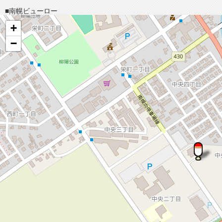
■南幌ビューロー
+
−