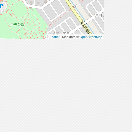
Leaflet
| Map data ©
OpenStreetMap