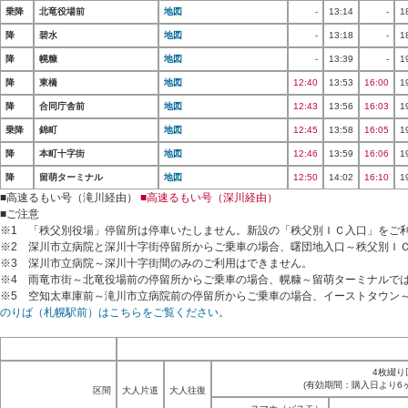
乗降
北竜役場前
地図
-
13:14
-
1
降
碧水
地図
-
13:18
-
1
降
幌糠
地図
-
13:39
-
1
降
東橋
地図
12:40
13:53
16:00
1
降
合同庁舎前
地図
12:43
13:56
16:03
1
乗降
錦町
地図
12:45
13:58
16:05
1
降
本町十字街
地図
12:46
13:59
16:06
1
降
留萌ターミナル
地図
12:50
14:02
16:10
1
■高速るもい号（滝川経由）
■高速るもい号（深川経由）
■ご注意
※1 「秩父別役場」停留所は停車いたしません。新設の「秩父別ＩＣ入口」をご
※2 深川市立病院と深川十字街停留所からご乗車の場合、曙団地入口～秩父別Ｉ
※3 深川市立病院～深川十字街間のみのご利用はできません。
※4 雨竜市街～北竜役場前の停留所からご乗車の場合、幌糠～留萌ターミナルで
※5 空知太車庫前～滝川市立病院前の停留所からご乗車の場合、イーストタウン
のりば（札幌駅前）はこちらをご覧ください。
4枚綴り
(有効期間：購入日より6
区間
大人片道
大人往復