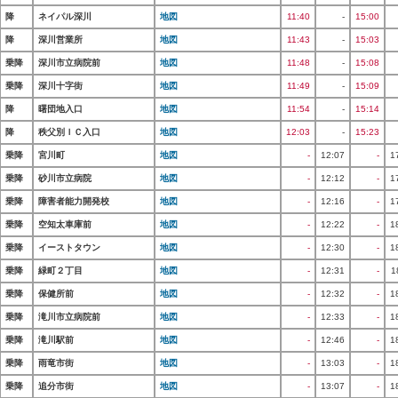
降
ネイパル深川
地図
11:40
-
15:00
降
深川営業所
地図
11:43
-
15:03
乗降
深川市立病院前
地図
11:48
-
15:08
乗降
深川十字街
地図
11:49
-
15:09
降
曙団地入口
地図
11:54
-
15:14
降
秩父別ＩＣ入口
地図
12:03
-
15:23
乗降
宮川町
地図
-
12:07
-
1
乗降
砂川市立病院
地図
-
12:12
-
1
乗降
障害者能力開発校
地図
-
12:16
-
1
乗降
空知太車庫前
地図
-
12:22
-
1
乗降
イーストタウン
地図
-
12:30
-
1
乗降
緑町２丁目
地図
-
12:31
-
1
乗降
保健所前
地図
-
12:32
-
1
乗降
滝川市立病院前
地図
-
12:33
-
1
乗降
滝川駅前
地図
-
12:46
-
1
乗降
雨竜市街
地図
-
13:03
-
1
乗降
追分市街
地図
-
13:07
-
1