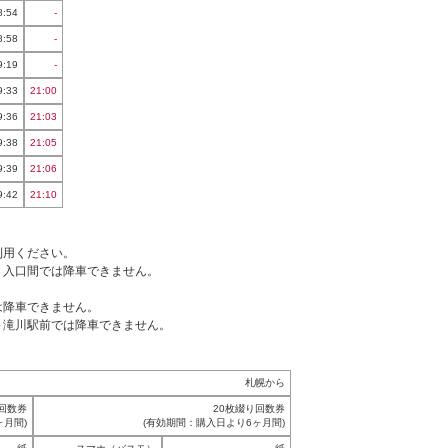
8:54
-
8:58
-
9:19
-
9:33
21:00
9:36
21:03
9:38
21:05
9:39
21:06
9:42
21:10
利用ください。
Ｃ入口間では降車できません。
は降車できません。
～滝川駅前では降車できません。
札幌から
回数券
20枚綴り回数券
ヶ月間)
(有効期間：購入日より6ヶ月間)