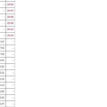
-
20:00
-
20:03
-
20:08
-
20:09
-
20:14
-
20:23
7:47
-
7:52
-
7:56
-
8:02
-
8:10
-
8:11
-
8:12
-
8:13
-
8:26
-
8:43
-
8:47
-