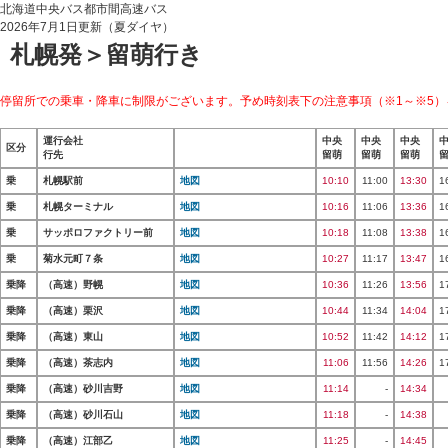
北海道中央バス都市間高速バス
2026年7月1日更新（夏ダイヤ）
札幌発＞留萌行き
停留所での乗車・降車に制限がございます。予め時刻表下の注意事項（※1～※5）
運行会社
中央
中央
中央
区分
行先
留萌
留萌
留萌
乗
札幌駅前
地図
10:10
11:00
13:30
1
乗
札幌ターミナル
地図
10:16
11:06
13:36
1
乗
サッポロファクトリー前
地図
10:18
11:08
13:38
1
乗
菊水元町７条
地図
10:27
11:17
13:47
1
乗降
（高速）野幌
地図
10:36
11:26
13:56
1
乗降
（高速）栗沢
地図
10:44
11:34
14:04
1
乗降
（高速）東山
地図
10:52
11:42
14:12
1
乗降
（高速）茶志内
地図
11:06
11:56
14:26
1
乗降
（高速）砂川吉野
地図
11:14
-
14:34
乗降
（高速）砂川石山
地図
11:18
-
14:38
乗降
（高速）江部乙
地図
11:25
-
14:45