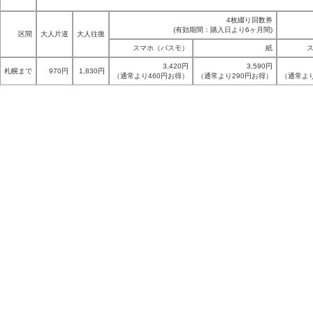
4枚綴り回数券
(有効期間：購入日より6ヶ月間)
区間
大人片道
大人往復
スマホ（バスモ）
紙
3,420円
3,590円
札幌まで
970円
1,830円
（通常より460円お得）
（通常より290円お得）
（通常より