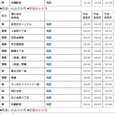
降
札幌駅前
地図
11:24
11:54
12:34
■高速いわみざわ号
■高速みかさ号
運行会社
中央
中央
中央
区分
始発地
岩見沢
岩見沢
岩見沢
乗
岩見沢ターミナル
地図
18:20
19:15
20:10
乗降
４条西５丁目
地図
18:22
19:17
20:12
乗降
市民会館前
地図
18:23
19:18
20:13
乗降
市立病院前
地図
18:25
19:20
20:15
乗降
駒園８丁目
地図
18:30
19:25
20:20
乗降
（高速）栗沢
地図
18:36
19:31
20:26
乗降
（高速）野幌
地図
18:44
19:39
20:34
降
菊水元町７条
地図
18:53
19:48
20:43
乗降
東橋
地図
19:02
19:56
20:51
降
サッポロファクトリー前
地図
19:05
19:59
20:54
降
時計台前
地図
19:07
20:01
20:56
降
北２条西３丁目
地図
19:10
20:03
20:58
降
札幌駅前
地図
19:14
20:05
21:00
■高速いわみざわ号
■高速みかさ号