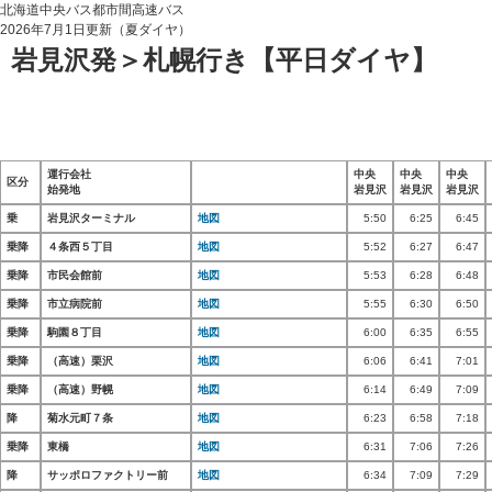
北海道中央バス都市間高速バス
2026年7月1日更新（夏ダイヤ）
岩見沢発＞札幌行き【平日ダイヤ】
運行会社
中央
中央
中央
区分
始発地
岩見沢
岩見沢
岩見沢
乗
岩見沢ターミナル
地図
5:50
6:25
6:45
乗降
４条西５丁目
地図
5:52
6:27
6:47
乗降
市民会館前
地図
5:53
6:28
6:48
乗降
市立病院前
地図
5:55
6:30
6:50
乗降
駒園８丁目
地図
6:00
6:35
6:55
乗降
（高速）栗沢
地図
6:06
6:41
7:01
乗降
（高速）野幌
地図
6:14
6:49
7:09
降
菊水元町７条
地図
6:23
6:58
7:18
乗降
東橋
地図
6:31
7:06
7:26
降
サッポロファクトリー前
地図
6:34
7:09
7:29