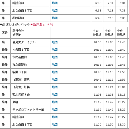
降
時計台前
地図
6:36
7:11
7:31
降
北２条西３丁目
地図
6:38
7:13
7:33
降
札幌駅前
地図
6:40
7:15
7:35
■高速いわみざわ号
■高速みかさ号
運行会社
中央
中央
中央
区分
始発地
岩見沢
岩見沢
岩見沢
乗
岩見沢ターミナル
地図
10:30
11:00
11:40
乗降
４条西５丁目
地図
10:32
11:02
11:42
乗降
市民会館前
地図
10:33
11:03
11:43
乗降
市立病院前
地図
10:35
11:05
11:45
乗降
駒園８丁目
地図
10:40
11:10
11:50
乗降
（高速）栗沢
地図
10:46
11:16
11:56
乗降
（高速）野幌
地図
10:54
11:24
12:04
降
菊水元町７条
地図
11:03
11:33
12:13
乗降
東橋
地図
11:12
11:42
12:22
降
サッポロファクトリー前
地図
11:15
11:45
12:25
降
時計台前
地図
11:17
11:47
12:27
降
北２条西３丁目
地図
11:20
11:50
12:30