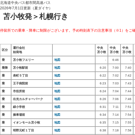
北海道中央バス都市間高速バス
2026年7月1日更新（夏ダイヤ）
苫小牧発＞札幌行き
停留所での乗車・降車に制限がございます。予め時刻表下の注意事項（※1）をご
運行会社
中央
中央
中央
区分
始発地
苫小牧
苫小牧
苫小牧
乗
苫小牧フエリー
地図
-
6:46
-
乗降
苫小牧駅前
地図
6:20
7:00
7:40
乗
表町５丁目
地図
6:22
7:02
7:42
乗
王子病院前
地図
6:23
7:03
7:43
乗
市役所前
地図
6:24
7:04
7:44
乗
出光カルチャーパーク
地図
6:26
7:06
7:46
乗
緑小学校
地図
6:31
7:11
7:51
乗
操車場前
地図
6:34
7:14
7:54
乗
イオンモール苫小牧
地図
6:35
7:15
7:55
乗
明野元町１丁目
地図
6:38
7:18
7:58