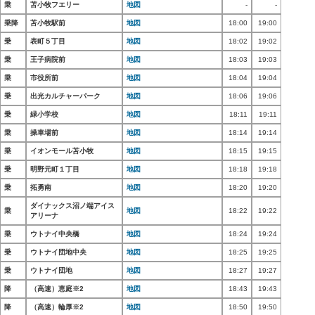
乗
苫小牧フエリー
地図
-
-
乗降
苫小牧駅前
地図
18:00
19:00
乗
表町５丁目
地図
18:02
19:02
乗
王子病院前
地図
18:03
19:03
乗
市役所前
地図
18:04
19:04
乗
出光カルチャーパーク
地図
18:06
19:06
乗
緑小学校
地図
18:11
19:11
乗
操車場前
地図
18:14
19:14
乗
イオンモール苫小牧
地図
18:15
19:15
乗
明野元町１丁目
地図
18:18
19:18
乗
拓勇南
地図
18:20
19:20
ダイナックス沼ノ端アイス
乗
地図
18:22
19:22
アリーナ
乗
ウトナイ中央橋
地図
18:24
19:24
乗
ウトナイ団地中央
地図
18:25
19:25
乗
ウトナイ団地
地図
18:27
19:27
降
（高速）恵庭※2
地図
18:43
19:43
降
（高速）輪厚※2
地図
18:50
19:50