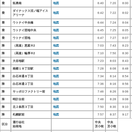
乗
拓勇南
地図
6:40
7:20
8:00
ダイナックス沼ノ端アイス
乗
地図
6:42
7:22
8:02
アリーナ
乗
ウトナイ中央橋
地図
6:44
7:24
8:04
乗
ウトナイ団地中央
地図
6:45
7:25
8:05
乗
ウトナイ団地
地図
6:47
7:27
8:07
降
（高速）恵庭※2
地図
7:03
7:43
8:23
降
（高速）輪厚※2
地図
7:10
7:50
8:30
降
大谷地駅
地図
7:23
8:03
8:43
降
南郷１８丁目駅
地図
7:28
8:08
8:48
降
白石本通８丁目
地図
7:34
8:14
8:54
降
白石本通２丁目
地図
7:36
8:16
8:56
降
サッポロファクトリー前
地図
7:46
8:26
9:06
降
時計台前
地図
7:48
8:28
9:08
降
北２条西３丁目
地図
7:50
8:30
9:10
降
札幌駅前
地図
7:57
8:37
9:17
運行会社
中央
中央
区分
始発地
苫小牧
苫小牧