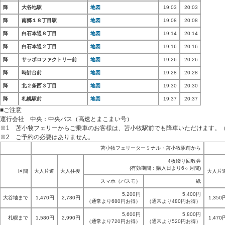
降
大谷地駅
地図
19:03
20:03
降
南郷１８丁目駅
地図
19:08
20:08
降
白石本通８丁目
地図
19:14
20:14
降
白石本通２丁目
地図
19:16
20:16
降
サッポロファクトリー前
地図
19:26
20:26
降
時計台前
地図
19:28
20:28
降
北２条西３丁目
地図
19:30
20:30
降
札幌駅前
地図
19:37
20:37
■ご注意
運行会社 中央：中央バス（高速とまこまい号）
※1 苫小牧フェリーからご乗車のお客様は、苫小牧駅前でも降車いただけます。（
※2 ご予約の必要はありません。
苫小牧フェリーターミナル・苫小牧駅前から
4枚綴り回数券
(有効期間：購入日より6ヶ月間)
区間
大人片道
大人往復
大人片
スマホ（バスモ）
紙
5,200円
5,400円
大谷地まで
1,470円
2,780円
1,350
（通常より680円お得）
（通常より480円お得）
5,600円
5,800円
札幌まで
1,580円
2,990円
1,470
（通常より720円お得）
（通常より520円お得）