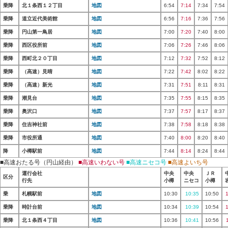
乗降
北１条西１２丁目
地図
6:54
7:14
7:34
7:54
乗降
道立近代美術館
地図
6:56
7:16
7:36
7:56
乗降
円山第一鳥居
地図
7:00
7:20
7:40
8:00
乗降
西区役所前
地図
7:06
7:26
7:46
8:06
乗降
西町北２０丁目
地図
7:12
7:32
7:52
8:12
乗降
（高速）見晴
地図
7:22
7:42
8:02
8:22
乗降
（高速）新光
地図
7:31
7:51
8:11
8:31
乗降
潮見台
地図
7:35
7:55
8:15
8:35
乗降
奥沢口
地図
7:37
7:57
8:17
8:37
乗降
住吉神社前
地図
7:38
7:58
8:18
8:38
乗降
市役所通
地図
7:40
8:00
8:20
8:40
降
小樽駅前
地図
7:44
8:14
8:24
8:44
■高速おたる号（円山経由）
■高速いわない号
■高速ニセコ号
■高速よいち号
運行会社
中央
中央
ＪＲ
区分
行先
小樽
ニセコ
小樽
乗
札幌駅前
地図
10:30
10:35
10:50
乗降
時計台前
地図
10:34
10:39
10:54
乗降
北１条西４丁目
地図
10:36
10:41
10:56