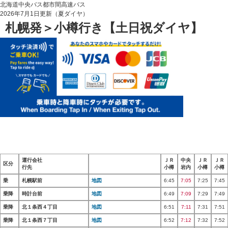
北海道中央バス都市間高速バス
2026年7月1日更新（夏ダイヤ）
札幌発＞小樽行き【土日祝ダイヤ】
運行会社
ＪＲ
中央
ＪＲ
ＪＲ
区分
行先
小樽
岩内
小樽
小樽
乗
札幌駅前
地図
6:45
7:05
7:25
7:45
乗降
時計台前
地図
6:49
7:09
7:29
7:49
乗降
北１条西４丁目
地図
6:51
7:11
7:31
7:51
乗降
北１条西７丁目
地図
6:52
7:12
7:32
7:52