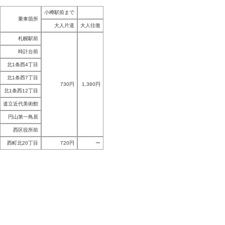
小樽駅前まで
乗車箇所
大人片道
大人往復
札幌駅前
時計台前
北1条西4丁目
北1条西7丁目
730円
1,360円
北1条西12丁目
道立近代美術館
円山第一鳥居
西区役所前
西町北20丁目
720円
ー