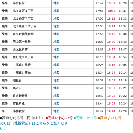
乗降
時計台前
地図
17:49
18:09
18:29
1
乗降
北１条西４丁目
地図
17:51
18:11
18:31
1
乗降
北１条西７丁目
地図
17:52
18:12
18:32
1
乗降
北１条西１２丁目
地図
17:54
18:14
18:34
1
乗降
道立近代美術館
地図
17:56
18:16
18:36
1
乗降
円山第一鳥居
地図
18:00
18:20
18:40
1
乗降
西区役所前
地図
18:07
18:27
18:47
1
乗降
西町北２０丁目
地図
18:14
18:34
18:54
1
乗降
（高速）見晴
地図
18:25
18:45
19:05
1
乗降
（高速）新光
地図
18:34
18:54
19:14
1
乗降
潮見台
地図
18:39
18:59
19:19
1
乗降
奥沢口
地図
18:41
19:01
19:21
1
乗降
住吉神社前
地図
18:42
19:02
19:22
1
乗降
市役所通
地図
18:44
19:04
19:24
1
降
小樽駅前
地図
18:49
19:14
19:29
1
■高速おたる号（円山経由）
■高速いわない号
■高速ニセコ号
■高速よいち号
のりば（札幌駅前）はこちらをご覧くださ
い。