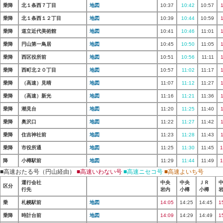
乗降
北１条西７丁目
地図
10:37
10:42
10:57
乗降
北１条西１２丁目
地図
10:39
10:44
10:59
乗降
道立近代美術館
地図
10:41
10:46
11:01
乗降
円山第一鳥居
地図
10:45
10:50
11:05
乗降
西区役所前
地図
10:51
10:56
11:11
乗降
西町北２０丁目
地図
10:57
11:02
11:17
乗降
（高速）見晴
地図
11:07
11:12
11:27
乗降
（高速）新光
地図
11:16
11:21
11:36
乗降
潮見台
地図
11:20
11:25
11:40
乗降
奥沢口
地図
11:22
11:27
11:42
乗降
住吉神社前
地図
11:23
11:28
11:43
乗降
市役所通
地図
11:25
11:30
11:45
1
降
小樽駅前
地図
11:29
11:44
11:49
1
■高速おたる号（円山経由）
■高速いわない号
■高速ニセコ号
■高速よいち号
運行会社
中央
中央
ＪＲ
区分
行先
岩内
小樽
小樽
乗
札幌駅前
地図
14:05
14:25
14:45
1
乗降
時計台前
地図
14:09
14:29
14:49
1