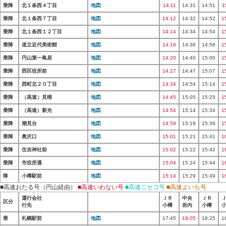
乗降
北１条西４丁目
地図
14:11
14:31
14:51
1
乗降
北１条西７丁目
地図
14:12
14:32
14:52
1
乗降
北１条西１２丁目
地図
14:14
14:34
14:54
1
乗降
道立近代美術館
地図
14:16
14:36
14:56
1
乗降
円山第一鳥居
地図
14:20
14:40
15:00
1
乗降
西区役所前
地図
14:27
14:47
15:07
1
乗降
西町北２０丁目
地図
14:34
14:54
15:14
1
乗降
（高速）見晴
地図
14:45
15:05
15:25
1
乗降
（高速）新光
地図
14:54
15:14
15:34
1
乗降
潮見台
地図
14:59
15:19
15:39
1
乗降
奥沢口
地図
15:01
15:21
15:41
1
乗降
住吉神社前
地図
15:02
15:22
15:42
1
乗降
市役所通
地図
15:04
15:24
15:44
1
降
小樽駅前
地図
15:14
15:29
15:49
1
■高速おたる号（円山経由）
■高速いわない号
■高速ニセコ号
■高速よいち号
運行会社
ＪＲ
中央
ＪＲ
区分
行先
小樽
岩内
小樽
乗
札幌駅前
地図
17:45
18:05
18:25
1