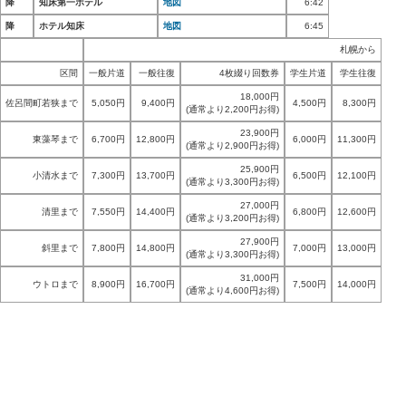
降
知床第一ホテル
地図
6:42
降
ホテル知床
地図
6:45
札幌から
区間
一般片道
一般往復
4枚綴り回数券
学生片道
学生往復
18,000円
佐呂間町若狭まで
5,050円
9,400円
4,500円
8,300円
(通常より2,200円お得)
23,900円
東藻琴まで
6,700円
12,800円
6,000円
11,300円
(通常より2,900円お得)
25,900円
小清水まで
7,300円
13,700円
6,500円
12,100円
(通常より3,300円お得)
27,000円
清里まで
7,550円
14,400円
6,800円
12,600円
(通常より3,200円お得)
27,900円
斜里まで
7,800円
14,800円
7,000円
13,000円
(通常より3,300円お得)
31,000円
ウトロまで
8,900円
16,700円
7,500円
14,000円
(通常より4,600円お得)