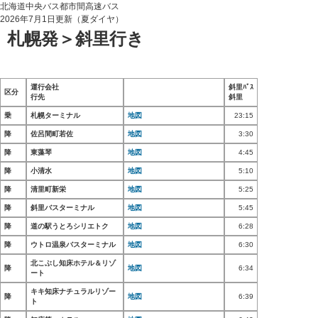
北海道中央バス都市間高速バス
2026年7月1日更新（夏ダイヤ）
札幌発＞斜里行き
運行会社
斜里ﾊﾞｽ
区分
行先
斜里
乗
札幌ターミナル
地図
23:15
降
佐呂間町若佐
地図
3:30
降
東藻琴
地図
4:45
降
小清水
地図
5:10
降
清里町新栄
地図
5:25
降
斜里バスターミナル
地図
5:45
降
道の駅うとろシリエトク
地図
6:28
降
ウトロ温泉バスターミナル
地図
6:30
北こぶし知床ホテル＆リゾ
降
地図
6:34
ート
キキ知床ナチュラルリゾー
降
地図
6:39
ト