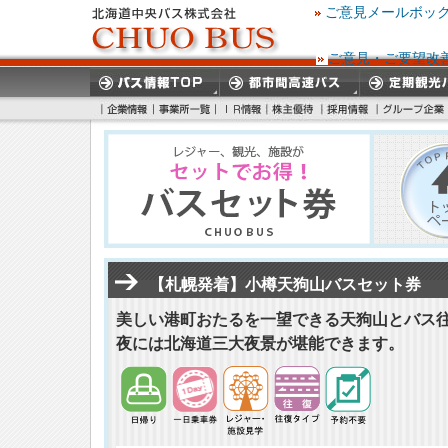
ご意見メールボッ
ご意見・ご要望改
【札幌発着】小樽天狗山バスセット券
美しい港町おたるを一望できる天狗山とバス
夜には北海道三大夜景が堪能できます。