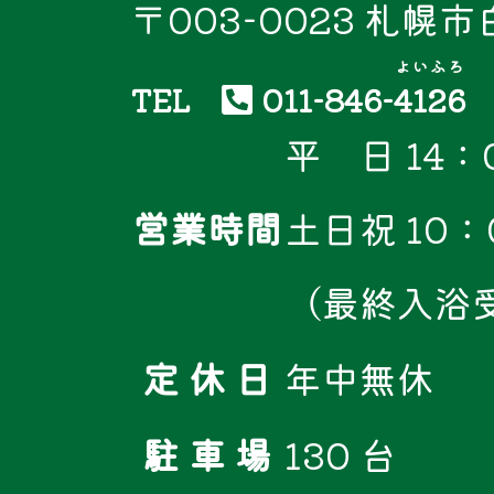
〒003-0023 札幌
よいふろ
TEL
011-846-
4126
平 日 14：0
営業時間
土日祝 10：0
（最終入浴受
定 休 日
年中無休
駐 車 場
130 台