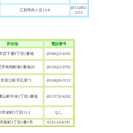
(011)382-
江別市向ヶ丘13-8
2311
所在地
電話番号
市宮下通9丁目2番地
(0166)23-4161
沢市有明町南1番地20
(0126)22-0761
市音江町字広里71
(0164)26-3111
栗山町中央2丁目1番地
(01237)2-6262
川市栄町3丁目11-1
なし
市新町3丁目2番1号
0125-24-6191