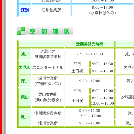
総合案内所
14:00～18:00
9:00～17:00
江別
江別営業所
（水曜日は休み）
定期券発売時間
道北バス
旭川
7：30～18：30
旭川
旭川駅前営業所
平日
9:00～16:30
岩見沢
岩見沢ターミナル
岩見
土日祝
9:00～16:30
深川営業所
深川
9:00～17:00
深川
（空知中央バス）
平日
8:00～17:00
栗山案内所
栗山
夕張郡
8:00～12:00
（栗山観光協会）
土日祝
13:00～16:00
9:30～11:30
滝川駅前案内所
滝
12:30～17:00
滝川
滝川営業所
9:00～17:00
滝川