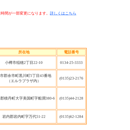
業時間が一部変更になります。
詳しくはこちら
所在地
電話番号
小樽市稲穂2丁目22-10
0134-25-3333
市郡余市町黒川町5丁目43番地
(0135)23-2176
（エルラプラザ内）
郡積丹町大字美国町字船澗380-6
(0135)44-2128
岩内郡岩内町字万代51-22
(0135)62-1284