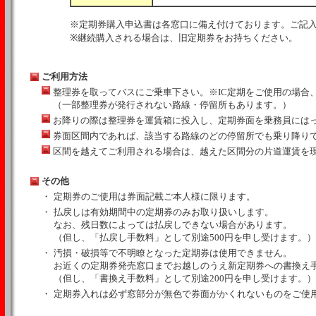
※定期券購入申込書は各窓口に備え付けております。ご記
※継続購入される場合は、旧定期券をお持ちください。
ご利用方法
整理券を取ってバスにご乗車下さい。※IC定期をご使用の場合
（一部整理券が発行されない路線・停留所もあります。）
お降りの際は整理券を運賃箱に投入し、定期券面を乗務員には
券面区間内であれば、該当する路線のどの停留所でも乗り降り
区間を越えてご利用される場合は、越えた区間分の片道運賃を
その他
・
定期券のご使用は券面記載ご本人様に限ります。
・
払戻しは有効期間中の定期券のみお取り扱いします。
なお、残日数によっては払戻しできない場合があります。
（但し、「払戻し手数料」として別途500円を申し受けます。）
・
汚損・破損等で不明瞭となった定期券は使用できません。
お近くの定期券発売窓口までお越しのうえ新定期券への書換え
（但し、「書換え手数料」として別途200円を申し受けます。）
・
定期券入れは必ず窓部分が無色で券面がかくれないものをご使