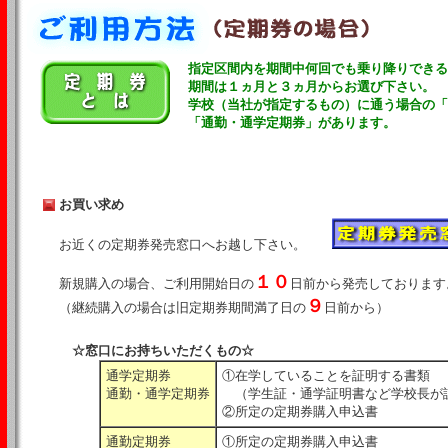
指定区間内を期間中何回でも乗り降りできる
期間は１ヵ月と３ヵ月からお選び下さい。
学校（当社が指定するもの）に通う場合の「
「通勤・通学定期券」があります。
お買い求め
お近くの定期券発売窓口へお越し下さい。
１０
新規購入の場合、ご利用開始日の
日前から発売しております
９
（継続購入の場合は旧定期券期間満了日の
日前から）
☆窓口にお持ちいただくもの☆
通学定期券
①在学していることを証明する書類
通勤・通学定期券
（学生証・通学証明書など学校長が
②所定の定期券購入申込書
通勤定期券
①所定の定期券購入申込書