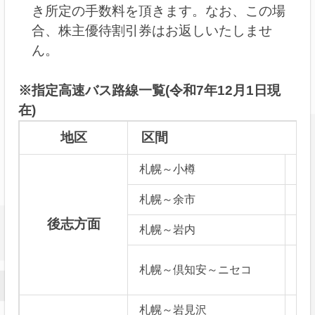
き所定の手数料を頂きます。なお、この場
合、株主優待割引券はお返しいたしませ
ん。
※指定高速バス路線一覧(令和7年12月1日現
在)
地区
区間
札幌～小樽
★
札幌～余市
後志方面
札幌～岩内
札幌～倶知安～ニセコ
札幌～岩見沢