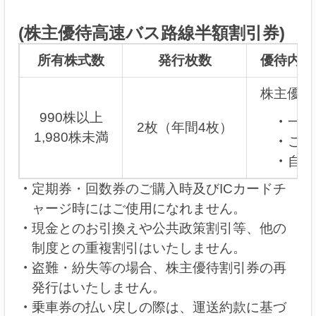
(株主優待高速バス路線半額割引券)
所有株式数
発行枚数
優待内容
株主優待
990株以上
一部
2枚（年間4枚）
1,980株未満
ご購
自動
定期券・回数券のご購入時及びICカードチ
ャージ時にはご使用になれません。
現金とのお引換えや公共政策割引等、他の
制度との重複割引はいたしません。
盗難・紛失等の場合、株主優待割引券の再
発行はいたしません。
乗車券の払い戻しの際は、運送約款に基づ