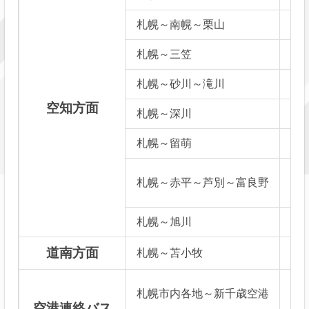
札幌～南幌～栗山
札幌～三笠
札幌～砂川～滝川
空知方面
札幌～深川
札幌～留萌
札幌～赤平～芦別～富良野
札幌～旭川
★
道南方面
札幌～苫小牧
札幌市内各地～新千歳空港
★
空港連絡バス