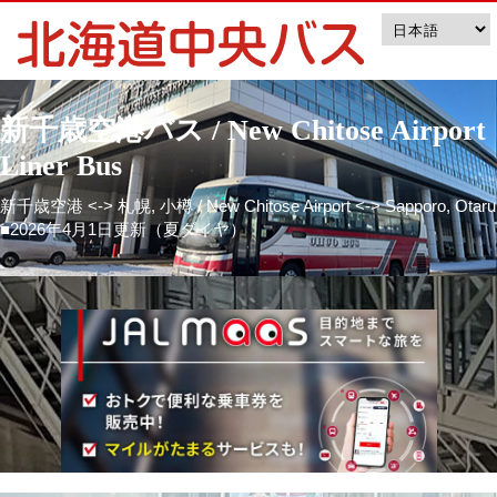
新千歳空港バス / New Chitose Airport
Liner Bus
新千歳空港 <-> 札幌, 小樽 / New Chitose Airport <-> Sapporo, Otaru
■2026年4月1日更新（夏ダイヤ）