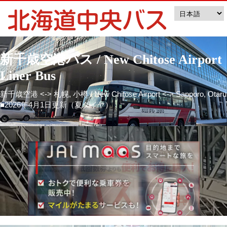
新千歳空港バス / New Chitose Airport
Liner Bus
新千歳空港 <-> 札幌, 小樽 / New Chitose Airport <-> Sapporo, Otaru
■2026年4月1日更新（夏ダイヤ）