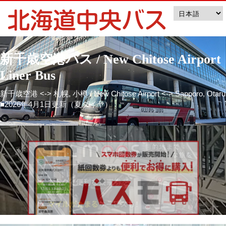
新千歳空港バス / New Chitose Airport
Liner Bus
新千歳空港 <-> 札幌, 小樽 / New Chitose Airport <-> Sapporo, Otaru
■2026年4月1日更新（夏ダイヤ）