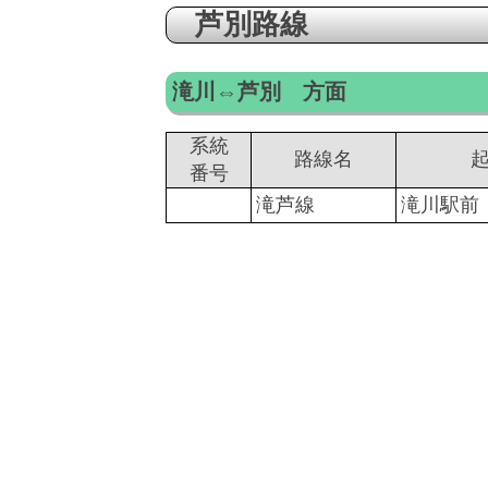
芦別路線
滝川⇔芦別 方面
系統
路線名
番号
滝芦線
滝川駅前