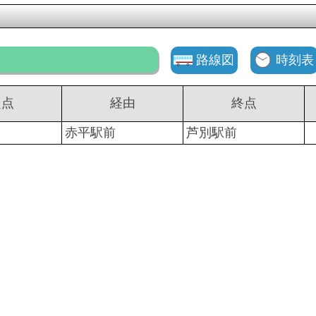
路線図
時刻表
起点
経由
終点
赤平駅前
芦別駅前