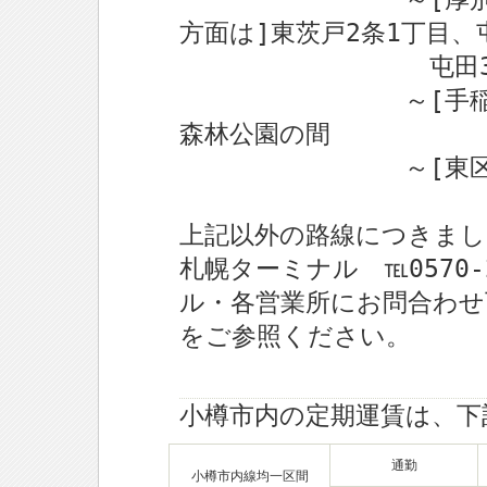
方面は]東茨戸2条1丁目、
屯田3番西、4
～[手稲区方面は
森林公園の間
～[東区方面は
上記以外の路線につきまし
札幌ターミナル ℡0570-
ル・各営業所にお問合わせ
をご参照ください。
小樽市内の定期運賃は、下
通勤
小樽市内線均一区間