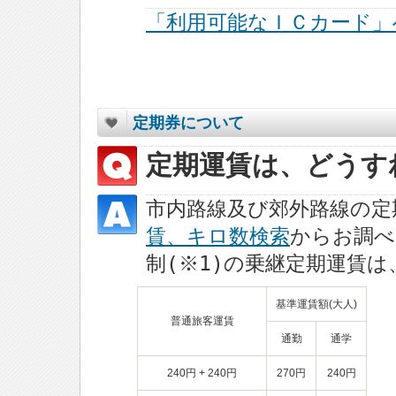
「利用可能なＩＣカード」
定期券について
定期運賃は、どうす
市内路線及び郊外路線の定
賃、キロ数検索
からお調べ
制(※1)の乗継定期運賃
基準運賃額(大人)
普通旅客運賃
通勤
通学
240円 + 240円
270円
240円