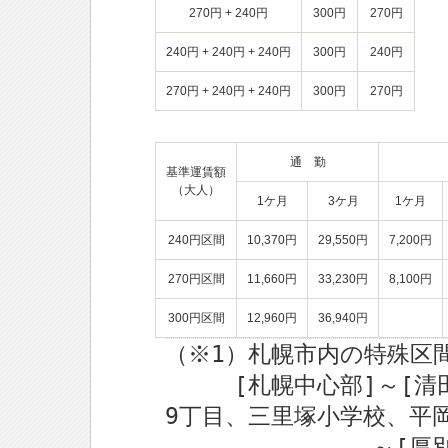
270円 + 240円
300円
270円
240円 + 240円 + 240円
300円
240円
270円 + 240円 + 240円
300円
270円
通 勤
基準運賃額
（大人）
1ケ月
3ケ月
1ケ月
240円区間
10,370円
29,550円
7,200円
270円区間
11,660円
33,230円
8,100円
300円区間
12,960円
36,940円
（※1）札幌市内の特殊区
[札幌中心部]～[清田区
9丁目、三里塚小学校、平
～[厚別区方面は]