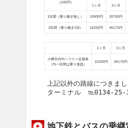
（240円）
1ヶ月
3ヶ月
1区間（乗り継ぎ無し）
10800円
30780円
2区間（乗り継ぎ1回）
16200円
46170円
1ヶ月
3ヶ月
小樽市内均一フリー定期券
16200円
46170円
（均一区間は乗り放題）
上記以外の路線につきまし
ターミナル ℡0134-25
地下鉄とバスの乗継