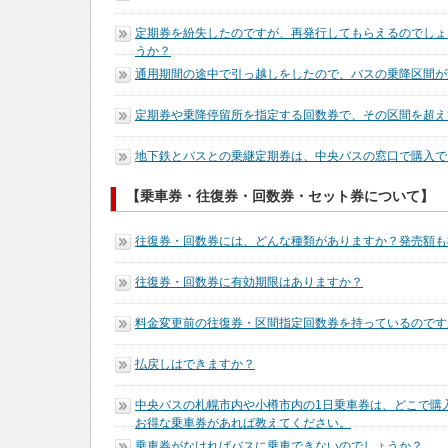
定期券を紛失したのですが、再発行してもらえるのでしょ
うか？
通用期間の途中で引っ越しをしたので、バスの乗降区間が
定期券や乗降停留所を指定する回数券で、その区間を超え
地下鉄とバスとの乗継定期券は、中央バスの窓口で購入で
【乗車券・往復券・回数券・セット券について】
往復券・回数券には、どんな種類がありますか？発売額も
往復券・回数券に有効期限はありますか？
料金変更前の往復券・区間指定回数券を持っているのです
払戻しはできますか？
中央バスの札幌市内や小樽市内の1日乗車券は、どこで購
お得な乗車券があれば教えてください。
乗車券がなければバスに乗車できないのでしょうか？