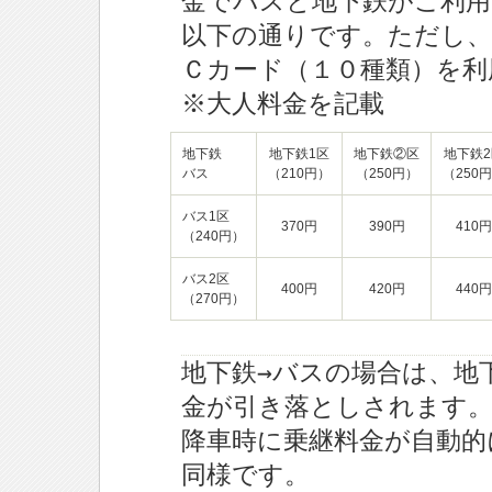
金でバスと地下鉄がご利
以下の通りです。ただし、S
Ｃカード（１０種類）を利
※大人料金を記載
地下鉄
地下鉄1区
地下鉄②区
地下鉄2
バス
（210円）
（250円）
（250
バス1区
370円
390円
410円
（240円）
バス2区
400円
420円
440円
（270円）
地下鉄→バスの場合は、地
金が引き落としされます
降車時に乗継料金が自動的
同様です。