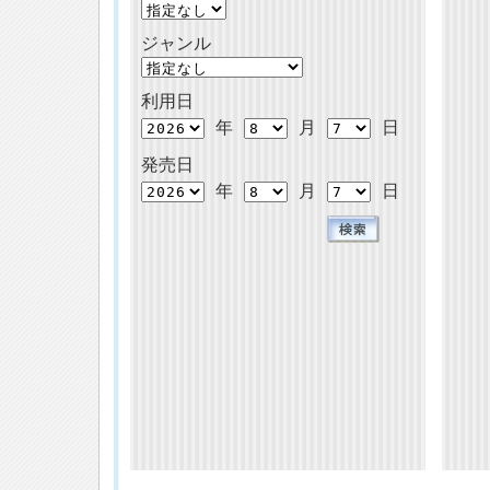
ジャンル
利用日
年
月
日
発売日
年
月
日