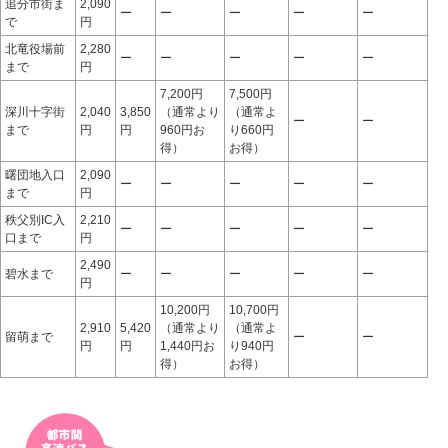
追分市街ま
2,090
ー
ー
ー
ー
ー
で
円
北竜役場前
2,280
ー
ー
ー
ー
ー
まで
円
7,200円
7,500円
深川十字街
2,040
3,850
（通常より
（通常よ
ー
ー
まで
円
円
960円お
り660円
得）
お得）
曙団地入口
2,090
ー
ー
ー
ー
ー
まで
円
秩父別IC入
2,210
ー
ー
ー
ー
ー
口まで
円
2,490
碧水まで
ー
ー
ー
ー
ー
円
10,200円
10,700円
2,910
5,420
（通常より
（通常よ
留萌まで
ー
ー
円
円
1,440円お
り940円
得）
お得）