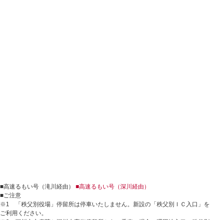
■高速るもい号（滝川経由）
■高速るもい号（深川経由）
■ご注意
※1 「秩父別役場」停留所は停車いたしません。新設の「秩父別ＩＣ入口」を
ご利用ください。