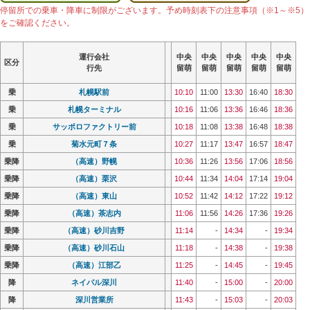
停留所での乗車・降車に制限がございます。予め時刻表下の注意事項（※1～※5）
をご確認ください。
運行会社
運行会社
運行会社
運行会社
中央
中央
中央
中央
中央
中央
中央
中央
中央
中央
中央
中央
中央
中央
中央
中央
中央
中央
中央
中央
区分
区分
区分
区分
行先
行先
行先
行先
留萌
留萌
留萌
留萌
留萌
留萌
留萌
留萌
留萌
留萌
留萌
留萌
留萌
留萌
留萌
留萌
留萌
留萌
留萌
留萌
乗
乗
札幌駅前
札幌駅前
10:10
10:10
11:00
11:00
13:30
13:30
16:40
16:40
18:30
18:30
乗
乗
札幌ターミナル
札幌ターミナル
10:16
10:16
11:06
11:06
13:36
13:36
16:46
16:46
18:36
18:36
乗
乗
サッポロファクトリー前
サッポロファクトリー前
10:18
10:18
11:08
11:08
13:38
13:38
16:48
16:48
18:38
18:38
乗
乗
菊水元町７条
菊水元町７条
10:27
10:27
11:17
11:17
13:47
13:47
16:57
16:57
18:47
18:47
乗降
乗降
（高速）野幌
（高速）野幌
10:36
10:36
11:26
11:26
13:56
13:56
17:06
17:06
18:56
18:56
乗降
乗降
（高速）栗沢
（高速）栗沢
10:44
10:44
11:34
11:34
14:04
14:04
17:14
17:14
19:04
19:04
乗降
乗降
（高速）東山
（高速）東山
10:52
10:52
11:42
11:42
14:12
14:12
17:22
17:22
19:12
19:12
乗降
乗降
（高速）茶志内
（高速）茶志内
11:06
11:06
11:56
11:56
14:26
14:26
17:36
17:36
19:26
19:26
乗降
乗降
（高速）砂川吉野
（高速）砂川吉野
11:14
11:14
-
-
14:34
14:34
-
-
19:34
19:34
乗降
乗降
（高速）砂川石山
（高速）砂川石山
11:18
11:18
-
-
14:38
14:38
-
-
19:38
19:38
乗降
乗降
（高速）江部乙
（高速）江部乙
11:25
11:25
-
-
14:45
14:45
-
-
19:45
19:45
降
降
ネイパル深川
ネイパル深川
11:40
11:40
-
-
15:00
15:00
-
-
20:00
20:00
降
降
深川営業所
深川営業所
11:43
11:43
-
-
15:03
15:03
-
-
20:03
20:03