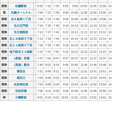
乗降
乗降
札幌駅前
札幌駅前
6:55
6:55
7:10
7:10
7:25
7:25
8:55
8:55
9:55
9:55
10:55
10:55
11:55
11:55
12:55
12:55
13:55
13:55
乗
乗
札幌ターミナル
札幌ターミナル
7:00
7:00
7:15
7:15
7:30
7:30
9:00
9:00
10:00
10:00
11:00
11:00
12:00
12:00
13:00
13:00
14:00
14:00
乗降
乗降
北８条西１丁目
北８条西１丁目
7:08
7:08
7:23
7:23
7:38
7:38
9:08
9:08
10:08
10:08
11:08
11:08
12:08
12:08
13:08
13:08
14:08
14:08
乗降
乗降
北大正門前
北大正門前
7:10
7:10
7:25
7:25
7:40
7:40
9:10
9:10
10:10
10:10
11:10
11:10
12:10
12:10
13:10
13:10
14:10
14:10
乗降
乗降
北大病院前
北大病院前
7:12
7:12
7:27
7:27
7:42
7:42
9:12
9:12
10:12
10:12
11:12
11:12
12:12
12:12
13:12
13:12
14:12
14:12
乗降
乗降
北１８条西５丁目
北１８条西５丁目
7:14
7:14
7:29
7:29
7:44
7:44
9:14
9:14
10:14
10:14
11:14
11:14
12:14
12:14
13:14
13:14
14:14
14:14
乗降
乗降
北２４条西５丁目
北２４条西５丁目
7:18
7:18
7:33
7:33
7:48
7:48
9:18
9:18
10:18
10:18
11:18
11:18
12:18
12:18
13:18
13:18
14:18
14:18
乗降
乗降
地下鉄北３４条駅
地下鉄北３４条駅
7:22
7:22
7:37
7:37
7:52
7:52
9:22
9:22
10:22
10:22
11:22
11:22
12:22
12:22
13:22
13:22
14:22
14:22
乗降
乗降
（高速）見晴
（高速）見晴
7:37
7:37
7:52
7:52
8:07
8:07
9:37
9:37
10:37
10:37
11:37
11:37
12:37
12:37
13:37
13:37
14:37
14:37
乗降
乗降
（高速）新光
（高速）新光
7:46
7:46
8:01
8:01
8:16
8:16
9:46
9:46
10:46
10:46
11:46
11:46
12:46
12:46
13:46
13:46
14:46
14:46
乗降
乗降
潮見台
潮見台
7:51
7:51
8:06
8:06
8:21
8:21
9:51
9:51
10:51
10:51
11:51
11:51
12:51
12:51
13:51
13:51
14:51
14:51
乗降
乗降
奥沢口
奥沢口
7:53
7:53
8:08
8:08
8:23
8:23
9:53
9:53
10:53
10:53
11:53
11:53
12:53
12:53
13:53
13:53
14:53
14:53
乗降
乗降
住吉神社前
住吉神社前
7:54
7:54
8:09
8:09
8:24
8:24
9:54
9:54
10:54
10:54
11:54
11:54
12:54
12:54
13:54
13:54
14:54
14:54
乗降
乗降
市役所通
市役所通
7:56
7:56
8:11
8:11
8:26
8:26
9:56
9:56
10:56
10:56
11:56
11:56
12:56
12:56
13:56
13:56
14:56
14:56
降
降
小樽駅前
小樽駅前
8:01
8:01
8:16
8:16
8:31
8:31
10:01
10:01
11:01
11:01
12:01
12:01
13:01
13:01
14:01
14:01
15:01
15:01