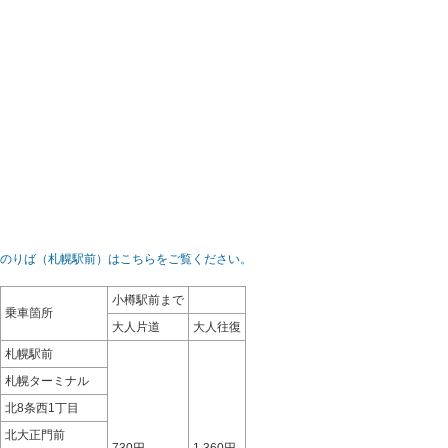
のりば（札幌駅前）はこちらをご覧ください。
小樽駅前まで
乗車箇所
大人片道
大人往復
札幌駅前
札幌ターミナル
北8条西1丁目
北大正門前
730円
1,360円