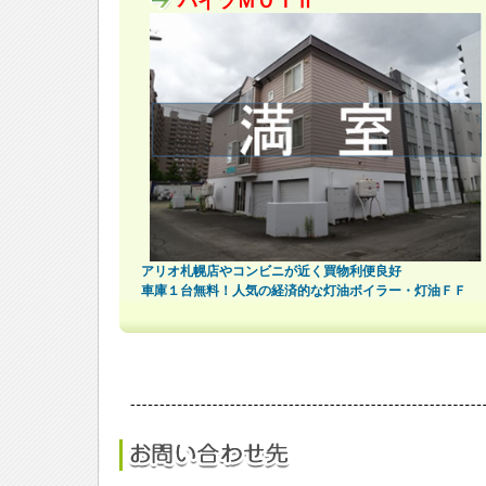
ハイツＭＯＴⅡ
アリオ札幌店やコンビニが近く買物利便良好
車庫１台無料！人気の経済的な灯油ボイラー・灯油ＦＦ