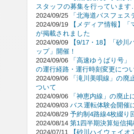
スタッフの募集を行っています
2024/09/25
「北海道バスフェステ
2024/09/19
【メディア情報】「マネ
が掲載されました
2024/09/09
【9/17・18】「
ップ」開催！
2024/09/06
「高速ゆうばり号」
の運行経路・運行時刻変更につ
2024/09/06
「滝川美唄線」の廃
ついて
2024/09/06
「神恵内線」の廃止
2024/09/03
バス運転体験会開催
2024/08/29
予約制4路線4枚綴
2024/08/14
第1四半期決算短信掲
2024/07/11
【砂川ハイウェイオ