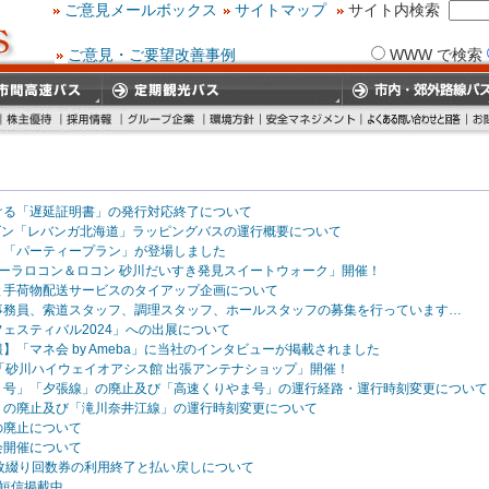
ご意見メールボックス
サイトマップ
サイト内検索
ご意見・ご要望改善事例
WWW で検索
ける「遅延証明書」の発行対応終了について
シーズン「レバンガ北海道」ラッピングバスの運行概要について
】「パーティープラン」が登場しました
アローラロコン＆ロコン 砂川だいすき発見スイートウォーク」開催！
と手荷物配送サービスのタイアップ企画について
事務員、索道スタッフ、調理スタッフ、ホールスタッフの募集を行っています…
ェスティバル2024」への出展について
】「マネ会 by Ameba」に当社のインタビューが掲載されました
8】「砂川ハイウェイオアシス館 出張アンテナショップ」開催！
り号」「夕張線」の廃止及び「高速くりやま号」の運行経路・運行時刻変更について
」の廃止及び「滝川奈井江線」の運行時刻変更について
の廃止について
会開催について
4枚綴り回数券の利用終了と払い戻しについて
算短信掲載中