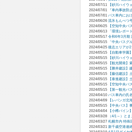
2024/07/11
【砂川ハイウ
2024/07/01
『車内事故防
2024/07/01
バス車内にお
2024/06/26
流氷もんべつ
2024/06/25
【空知中央バ
2024/06/13
「環境レポー
2024/05/17
令和6年3月期
2024/05/15
「中央バスグ
2024/04/25
後志エリアが
2024/05/15
【自動車学園
2024/05/15
【砂川ハイウ
2024/05/15
【観光開発】
2024/05/15
【勝井建設】
2024/05/15
【藤信建設】
2024/05/15
【泰進建設】
2024/05/15
【空知中央バ
2024/05/15
【第一観光バ
2024/04/10
バス車内の氏
2024/04/09
【レバンガ北海
2024/05/15
【中央バス】
2024/04/04
【小樽バイン
2024/03/28
（4/1～）と
2024/03/27
札幌市内 特殊
2024/03/21
新千歳空港連