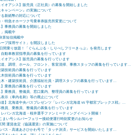
ェイオアシス】販売員（正社員）の募集を開始しました
止キャンペーン』の実施について
ける新紙幣の対応について
号・特急オホーツク号乗車券販売所変更について
ス】事務員の募集を開始しました
ト」掲載中
 決算短信掲載中
ループ採用サイト」を開設しました
2日間乗り放題！「ぐらんぶる・しりべしフリーきっぷ」を発売します
】自動車教習指導員の募集を行っています
ェイオアシス】販売員の募集を行っています
索道、調理、ホール、フロント、客室清掃、事務スタッフの募集を行っています…
建築技術員の募集を行っています
土木技術員の募集を行っています
土木・建築技術員、介護福祉社員・調理スタッフの募集を行っています…
ス】乗務員の募集を行っています
ス】乗務員、整備員、窓口案内、整理員の募集を行っています
名表示（車内名刺）等の廃止について
道】北海道中央バスプレゼンツ「レバンガ北海道 vs 宇都宮ブレックス戦」…
事務員、乗務員、整備員の募集を行っています
】レバンガ北海道・桜井選手ファンミーティングイベント開催！
まこまい号シルバーフェリー接続便運行時刻変更のお知らせ
区間 運賃改定（協議運賃）の実施について
絡バス・高速あさひかわ号で「タッチ決済」サービスを開始いたします…