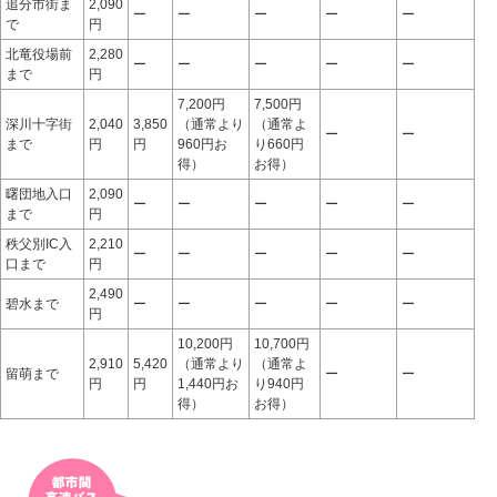
追分市街ま
2,090
ー
ー
ー
ー
ー
で
円
北竜役場前
2,280
ー
ー
ー
ー
ー
まで
円
7,200円
7,500円
深川十字街
2,040
3,850
（通常より
（通常よ
ー
ー
まで
円
円
960円お
り660円
得）
お得）
曙団地入口
2,090
ー
ー
ー
ー
ー
まで
円
秩父別IC入
2,210
ー
ー
ー
ー
ー
口まで
円
2,490
碧水まで
ー
ー
ー
ー
ー
円
10,200円
10,700円
2,910
5,420
（通常より
（通常よ
留萌まで
ー
ー
円
円
1,440円お
り940円
得）
お得）