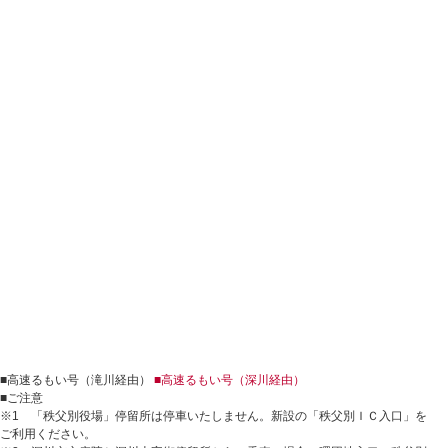
■高速るもい号（滝川経由）
■高速るもい号（深川経由）
■ご注意
※1 「秩父別役場」停留所は停車いたしません。新設の「秩父別ＩＣ入口」を
ご利用ください。