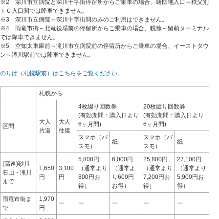
※2 深川市立病院と深川十字街停留所からご乗車の場合、曙団地入口～秩父別
ＩＣ入口間では降車できません。
※3 深川市立病院～深川十字街間のみのご利用はできません。
※4 雨竜市街～北竜役場前の停留所からご乗車の場合、幌糠～留萌ターミナル
では降車できません。
※5 空知太車庫前～滝川市立病院前の停留所からご乗車の場合、イーストタウ
ン～滝川駅前では降車できません。
のりば（札幌駅前）はこちらをご覧ください。
札幌から
4枚綴り回数券
20枚綴り回数券
(有効期間：購入日より
(有効期間：購入日より
大人
大人
6ヶ月間)
6ヶ月間)
区間
片道
往復
スマホ（バ
スマホ（バ
紙
紙
スモ）
スモ）
5,800円
6,000円
25,800円
27,100円
(高速)砂川
1,650
3,100
（通常より
（通常よ
（通常より
（通常より
石山・滝川
円
円
800円お
り600円
7,200円お
5,900円お
まで
得）
お得）
得）
得）
雨竜市街ま
1,970
ー
ー
ー
ー
ー
で
円