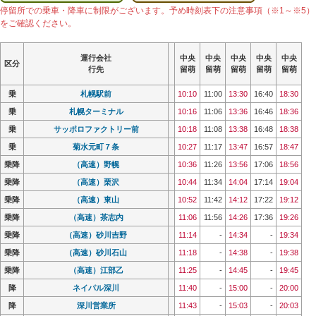
停留所での乗車・降車に制限がございます。予め時刻表下の注意事項（※1～※5）
をご確認ください。
運行会社
運行会社
運行会社
運行会社
中央
中央
中央
中央
中央
中央
中央
中央
中央
中央
中央
中央
中央
中央
中央
中央
中央
中央
中央
中央
区分
区分
区分
区分
行先
行先
行先
行先
留萌
留萌
留萌
留萌
留萌
留萌
留萌
留萌
留萌
留萌
留萌
留萌
留萌
留萌
留萌
留萌
留萌
留萌
留萌
留萌
乗
乗
札幌駅前
札幌駅前
10:10
10:10
11:00
11:00
13:30
13:30
16:40
16:40
18:30
18:30
乗
乗
札幌ターミナル
札幌ターミナル
10:16
10:16
11:06
11:06
13:36
13:36
16:46
16:46
18:36
18:36
乗
乗
サッポロファクトリー前
サッポロファクトリー前
10:18
10:18
11:08
11:08
13:38
13:38
16:48
16:48
18:38
18:38
乗
乗
菊水元町７条
菊水元町７条
10:27
10:27
11:17
11:17
13:47
13:47
16:57
16:57
18:47
18:47
乗降
乗降
（高速）野幌
（高速）野幌
10:36
10:36
11:26
11:26
13:56
13:56
17:06
17:06
18:56
18:56
乗降
乗降
（高速）栗沢
（高速）栗沢
10:44
10:44
11:34
11:34
14:04
14:04
17:14
17:14
19:04
19:04
乗降
乗降
（高速）東山
（高速）東山
10:52
10:52
11:42
11:42
14:12
14:12
17:22
17:22
19:12
19:12
乗降
乗降
（高速）茶志内
（高速）茶志内
11:06
11:06
11:56
11:56
14:26
14:26
17:36
17:36
19:26
19:26
乗降
乗降
（高速）砂川吉野
（高速）砂川吉野
11:14
11:14
-
-
14:34
14:34
-
-
19:34
19:34
乗降
乗降
（高速）砂川石山
（高速）砂川石山
11:18
11:18
-
-
14:38
14:38
-
-
19:38
19:38
乗降
乗降
（高速）江部乙
（高速）江部乙
11:25
11:25
-
-
14:45
14:45
-
-
19:45
19:45
降
降
ネイパル深川
ネイパル深川
11:40
11:40
-
-
15:00
15:00
-
-
20:00
20:00
降
降
深川営業所
深川営業所
11:43
11:43
-
-
15:03
15:03
-
-
20:03
20:03