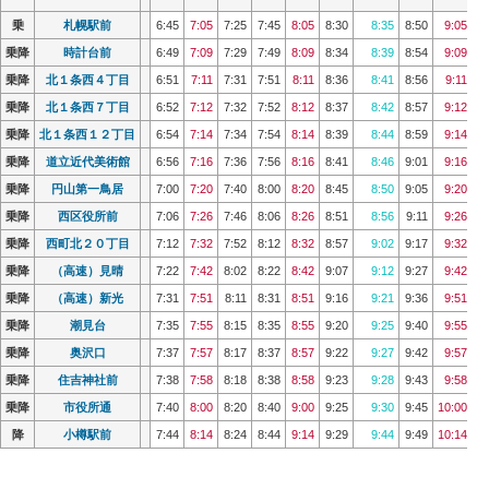
乗
乗
札幌駅前
札幌駅前
6:45
6:45
7:05
7:05
7:25
7:25
7:45
7:45
8:05
8:05
8:30
8:30
8:35
8:35
8:50
8:50
9:05
9:05
乗降
乗降
時計台前
時計台前
6:49
6:49
7:09
7:09
7:29
7:29
7:49
7:49
8:09
8:09
8:34
8:34
8:39
8:39
8:54
8:54
9:09
9:09
乗降
乗降
北１条西４丁目
北１条西４丁目
6:51
6:51
7:11
7:11
7:31
7:31
7:51
7:51
8:11
8:11
8:36
8:36
8:41
8:41
8:56
8:56
9:11
9:11
乗降
乗降
北１条西７丁目
北１条西７丁目
6:52
6:52
7:12
7:12
7:32
7:32
7:52
7:52
8:12
8:12
8:37
8:37
8:42
8:42
8:57
8:57
9:12
9:12
乗降
乗降
北１条西１２丁目
北１条西１２丁目
6:54
6:54
7:14
7:14
7:34
7:34
7:54
7:54
8:14
8:14
8:39
8:39
8:44
8:44
8:59
8:59
9:14
9:14
乗降
乗降
道立近代美術館
道立近代美術館
6:56
6:56
7:16
7:16
7:36
7:36
7:56
7:56
8:16
8:16
8:41
8:41
8:46
8:46
9:01
9:01
9:16
9:16
乗降
乗降
円山第一鳥居
円山第一鳥居
7:00
7:00
7:20
7:20
7:40
7:40
8:00
8:00
8:20
8:20
8:45
8:45
8:50
8:50
9:05
9:05
9:20
9:20
乗降
乗降
西区役所前
西区役所前
7:06
7:06
7:26
7:26
7:46
7:46
8:06
8:06
8:26
8:26
8:51
8:51
8:56
8:56
9:11
9:11
9:26
9:26
乗降
乗降
西町北２０丁目
西町北２０丁目
7:12
7:12
7:32
7:32
7:52
7:52
8:12
8:12
8:32
8:32
8:57
8:57
9:02
9:02
9:17
9:17
9:32
9:32
乗降
乗降
（高速）見晴
（高速）見晴
7:22
7:22
7:42
7:42
8:02
8:02
8:22
8:22
8:42
8:42
9:07
9:07
9:12
9:12
9:27
9:27
9:42
9:42
乗降
乗降
（高速）新光
（高速）新光
7:31
7:31
7:51
7:51
8:11
8:11
8:31
8:31
8:51
8:51
9:16
9:16
9:21
9:21
9:36
9:36
9:51
9:51
10
10
乗降
乗降
潮見台
潮見台
7:35
7:35
7:55
7:55
8:15
8:15
8:35
8:35
8:55
8:55
9:20
9:20
9:25
9:25
9:40
9:40
9:55
9:55
10
10
乗降
乗降
奥沢口
奥沢口
7:37
7:37
7:57
7:57
8:17
8:17
8:37
8:37
8:57
8:57
9:22
9:22
9:27
9:27
9:42
9:42
9:57
9:57
10
10
乗降
乗降
住吉神社前
住吉神社前
7:38
7:38
7:58
7:58
8:18
8:18
8:38
8:38
8:58
8:58
9:23
9:23
9:28
9:28
9:43
9:43
9:58
9:58
10
10
乗降
乗降
市役所通
市役所通
7:40
7:40
8:00
8:00
8:20
8:20
8:40
8:40
9:00
9:00
9:25
9:25
9:30
9:30
9:45
9:45
10:00
10:00
10
10
降
降
小樽駅前
小樽駅前
7:44
7:44
8:14
8:14
8:24
8:24
8:44
8:44
9:14
9:14
9:29
9:29
9:44
9:44
9:49
9:49
10:14
10:14
10
10