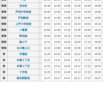
乗降
乗降
渓水町
渓水町
10:38
10:38
12:28
12:28
13:58
13:58
15:28
15:28
16:38
16:38
18:58
18:58
20
20
乗降
乗降
芦別中学校前
芦別中学校前
10:40
10:40
12:30
12:30
14:00
14:00
15:30
15:30
16:40
16:40
19:00
19:00
20
20
乗降
乗降
芦別駅前
芦別駅前
10:45
10:45
12:35
12:35
14:05
14:05
15:35
15:35
16:45
16:45
19:05
19:05
20
20
乗降
乗降
上芦小学校前
上芦小学校前
10:53
10:53
12:43
12:43
14:13
14:13
15:43
15:43
16:53
16:53
19:13
19:13
20
20
乗降
乗降
４番通
４番通
10:56
10:56
12:46
12:46
14:16
14:16
15:46
15:46
16:56
16:56
19:16
19:16
20
20
乗降
乗降
野花南
野花南
10:59
10:59
12:49
12:49
14:19
14:19
15:49
15:49
16:59
16:59
19:19
19:19
20
20
乗降
乗降
島の下
島の下
11:14
11:14
13:04
13:04
14:34
14:34
16:04
16:04
17:14
17:14
19:34
19:34
21
21
乗降
乗降
北の峰入口
北の峰入口
11:18
11:18
13:08
13:08
14:38
14:38
16:08
16:08
17:18
17:18
19:38
19:38
21
21
降
降
市場前
市場前
11:20
11:20
13:10
13:10
14:40
14:40
16:10
16:10
17:20
17:20
19:40
19:40
21
21
降
降
本通５丁目
本通５丁目
11:21
11:21
13:11
13:11
14:41
14:41
16:11
16:11
17:21
17:21
19:41
19:41
21
21
降
降
本通３丁目
本通３丁目
11:22
11:22
13:12
13:12
14:42
14:42
16:12
16:12
17:22
17:22
19:42
19:42
21
21
降
降
十字街
十字街
11:23
11:23
13:13
13:13
14:43
14:43
16:13
16:13
17:23
17:23
19:43
19:43
21
21
降
降
富良野駅前
富良野駅前
11:27
11:27
13:17
13:17
14:47
14:47
16:17
16:17
17:27
17:27
19:47
19:47
21
21