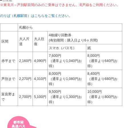
※東滝川～芦別駅前間のみのご乗車はできません。滝芦線をご利用ください。
のりば（札幌駅前）はこちらをご覧ください。
札幌から
4枚綴り回数券
大人片
大人往
(有効期間：購入日より6ヶ月間)
区間
道
復
スマホ（バスモ）
紙
7,600円
8,000円
赤平まで
2,160円
4,090円
（通常より1,040円お
（通常より640円お
得）
得）
8,000円
8,400円
芦別まで
2,270円
4,310円
（通常より1,080円お
（通常より680円お
得）
得）
9,500円
10,000円
富良野ま
2,700円
5,100円
（通常より1,300円お
（通常より800円お
で
得）
得）