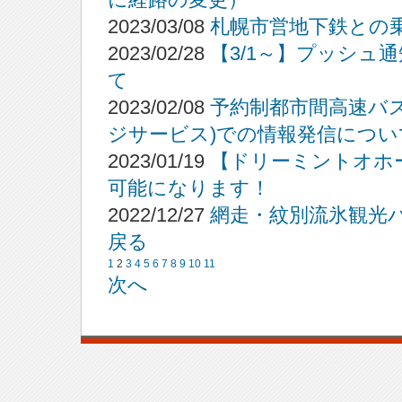
2023/03/08
札幌市営地下鉄との
2023/02/28
【3/1～】プッシュ
て
2023/02/08
予約制都市間高速バス
ジサービス)での情報発信につい
2023/01/19
【ドリーミントオホー
可能になります！
2022/12/27
網走・紋別流氷観光
戻る
1
2
3
4
5
6
7
8
9
10
11
次へ