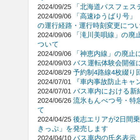
2024/09/25
「北海道バスフェステ
2024/09/06
「高速ゆうばり号」
の運行経路・運行時刻変更につ
2024/09/06
「滝川美唄線」の廃
ついて
2024/09/06
「神恵内線」の廃止
2024/09/03
バス運転体験会開催
2024/08/29
予約制4路線4枚綴
2024/07/01
『車内事故防止キャ
2024/07/01
バス車内における新
2024/06/26
流氷もんべつ号・特
て
2024/04/25
後志エリアが2日間
きっぷ」を発売します
2024/04/10
バス車内の氏名表示