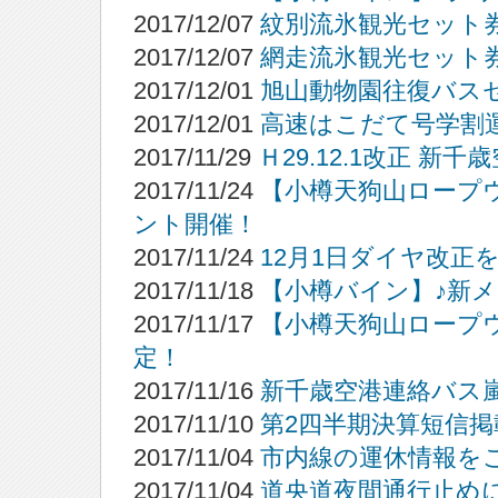
2017/12/07
紋別流氷観光セット券
2017/12/07
網走流氷観光セット券
2017/12/01
旭山動物園往復バス
2017/12/01
高速はこだて号学割
2017/11/29
Ｈ29.12.1改正 
2017/11/24
【小樽天狗山ロープウエ
ント開催！
2017/11/24
12月1日ダイヤ改正
2017/11/18
【小樽バイン】♪新メ
2017/11/17
【小樽天狗山ロープウ
定！
2017/11/16
新千歳空港連絡バス
2017/11/10
第2四半期決算短信掲
2017/11/04
市内線の運休情報を
2017/11/04
道央道夜間通行止め