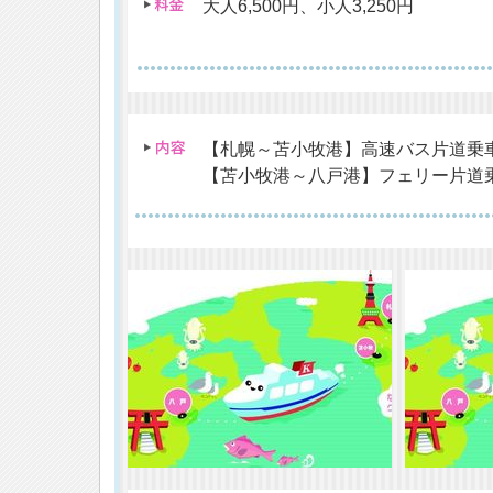
大人6,500円、小人3,250円
【札幌～苫小牧港】高速バス片道乗
【苫小牧港～八戸港】フェリー片道