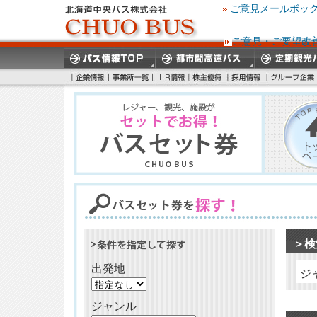
ご意見メールボッ
ご意見・ご要望改
＞検
出発地
ジ
ジャンル