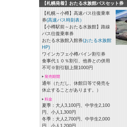
【札幌発着】おたる水族館バスセット券
【札幌～小樽】高速バス往復乗車
券
(高速バス時刻表）
【小樽駅前～おたる水族館】路線
バス往復乗車券
おたる水族館入館券
(おたる水族館
HP)
ワインカフェ小樽バイン割引券
食事代１０％割引、他券との併用
不可※割引額上限1000円
通年（ただし、休館日等で発売を
休止することがあります。）
夏季：大人3,100円、中学生2,100
円、小人1,300円
冬季：大人2,700円、中学生2,000
円、小人1,200円