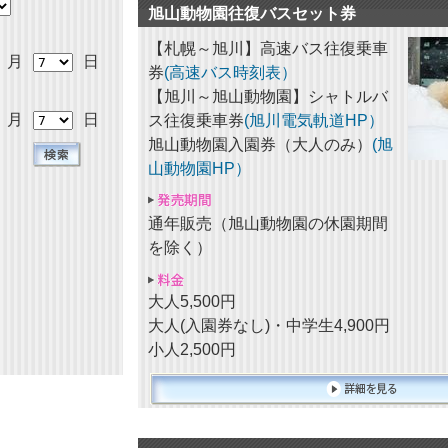
旭山動物園往復バスセット券
【札幌～旭川】高速バス往復乗車
月
日
券
(高速バス時刻表）
【旭川～旭山動物園】シャトルバ
月
日
ス往復乗車券
(旭川電気軌道HP）
旭山動物園入園券（大人のみ）
(旭
山動物園HP）
通年販売（旭山動物園の休園期間
を除く）
大人5,500円
大人(入園券なし)・中学生4,900円
小人2,500円