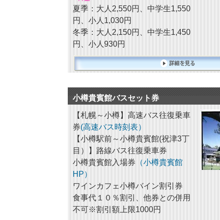
夏季：大人2,550円、中学生1,550
円、小人1,030円
冬季：大人2,150円、中学生1,450
円、小人930円
小樽貴賓館バスセット券
【札幌～小樽】高速バス往復乗車
券
(高速バス時刻表）
【小樽駅前～小樽貴賓館(祝津3丁
目）】路線バス往復乗車券
小樽貴賓館入場券
（小樽貴賓館
HP）
ワインカフェ小樽バイン割引券
食事代１０％割引、他券との併用
不可※割引額上限1000円