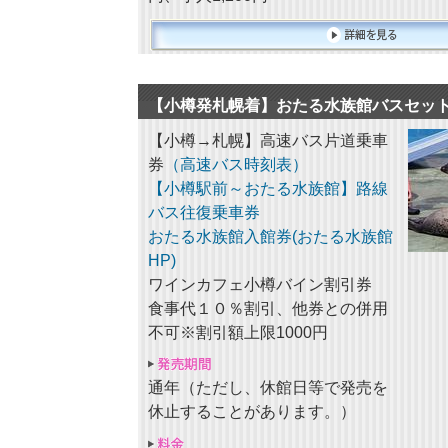
【小樽発札幌着】おたる水族館バスセッ
【小樽→札幌】高速バス片道乗車
券
（高速バス時刻表）
【小樽駅前～おたる水族館】路線
バス往復乗車券
おたる水族館入館券
(おたる水族館
HP)
ワインカフェ小樽バイン割引券
食事代１０％割引、他券との併用
不可※割引額上限1000円
通年（ただし、休館日等で発売を
休止することがあります。）