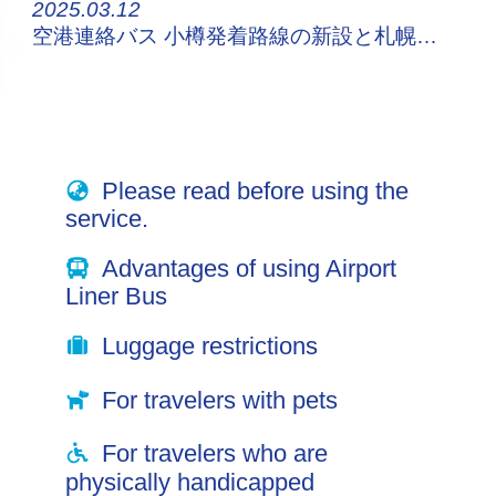
2025.03.12
空港連絡バス 小樽発着路線の新設と札幌都心発着路線の増便について
Please read before using the
service.
Advantages of using Airport
Liner Bus
Luggage restrictions
For travelers with pets
For travelers who are
physically handicapped