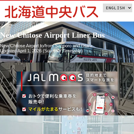
New Chitose Airport Liner Bus
New Chitose Airport to/from Sapporo and Otaru
Updated April 1, 2026 (Summer Timetable)