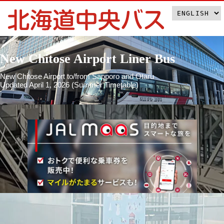
New Chitose Airport Liner Bus
New Chitose Airport to/from Sapporo and Otaru
Updated April 1, 2026 (Summer Timetable)