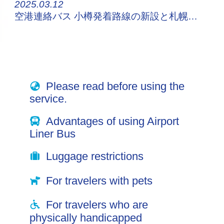
2025.03.12
空港連絡バス 小樽発着路線の新設と札幌都心発着路線の増便について
Please read before using the
service.
Advantages of using Airport
Liner Bus
Luggage restrictions
For travelers with pets
For travelers who are
physically handicapped