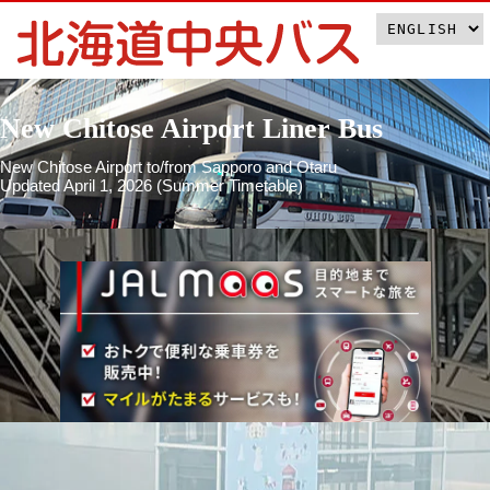
New Chitose Airport Liner Bus
New Chitose Airport to/from Sapporo and Otaru
Updated April 1, 2026 (Summer Timetable)