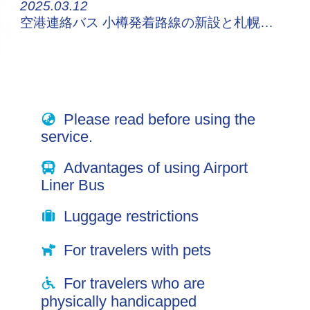
2025.03.12
空港連絡バス 小樽発着路線の新設と札幌都心発着路線の増便について
Please read before using the
service.
Advantages of using Airport
Liner Bus
Luggage restrictions
For travelers with pets
For travelers who are
physically handicapped