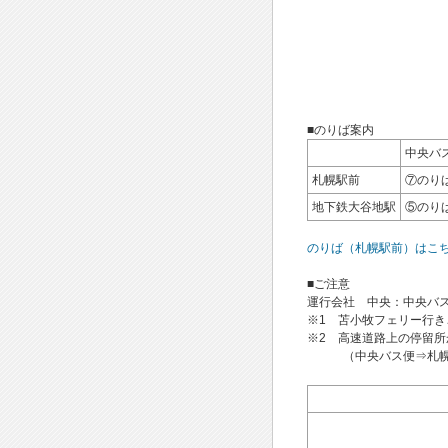
■のりば案内
中央バ
札幌駅前
⑦のり
地下鉄大谷地駅
⑤のり
のりば（札幌駅前）はこ
■ご注意
運行会社 中央：中央バ
※1 苫小牧フェリー行き
※2 高速道路上の停留
（中央バス便⇒札幌北営業