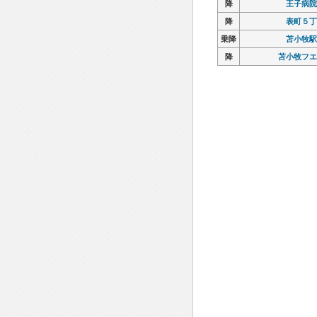
降
降
王子病院
王子病院
降
降
表町５丁
表町５丁
乗降
乗降
苫小牧駅
苫小牧駅
降
降
苫小牧フエ
苫小牧フエ