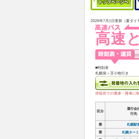
2026年7月1日更新（夏ダイ
高速
■時刻表
札幌発＞苫小牧行き
停留所での乗車・降車に
運行会
運行会
運行会
運行会
区分
区分
区分
区分
行先
行先
行先
行先
乗
乗
札幌駅
札幌駅
乗
乗
札幌ターミ
札幌ターミ