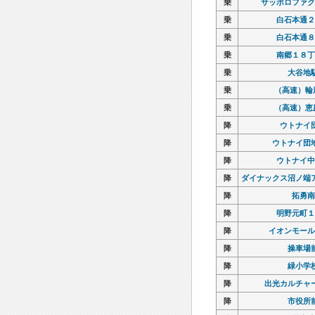
乗
乗
サッポロファク
サッポロファク
乗
乗
白石本通２
白石本通２
乗
乗
白石本通８
白石本通８
乗
乗
南郷１８丁
南郷１８丁
乗
乗
大谷地
大谷地
乗
乗
（高速）輪
（高速）輪
乗
乗
（高速）恵
（高速）恵
降
降
ウトナイ
ウトナイ
降
降
ウトナイ団
ウトナイ団
降
降
ウトナイ中
ウトナイ中
降
降
ダイナックス沼ノ端
ダイナックス沼ノ端
降
降
拓勇南
拓勇南
降
降
明野元町１
明野元町１
降
降
イオンモール
イオンモール
降
降
操車場
操車場
降
降
緑小学
緑小学
降
降
出光カルチャ
出光カルチャ
降
降
市役所
市役所