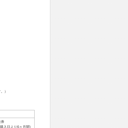
す。）
数券
：購入日より6ヶ月間)