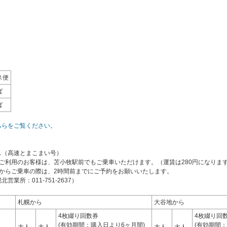
ス便
ば
ば
ちらをご覧ください。
ス（高速とまこまい号）
ご利用のお客様は、苫小牧駅前でもご乗車いただけます。（運賃は280円になりま
所からご乗車の際は、2時間前までにご予約をお願いいたします。
所：011-751-2637）
札幌から
大谷地から
4枚綴り回数券
4枚綴り回
(有効期間：購入日より6ヶ月間)
(有効期間