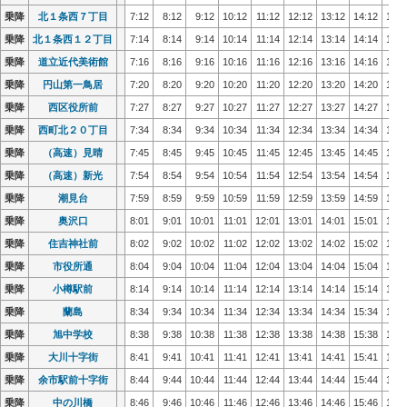
乗降
乗降
北１条西７丁目
北１条西７丁目
7:12
7:12
8:12
8:12
9:12
9:12
10:12
10:12
11:12
11:12
12:12
12:12
13:12
13:12
14:12
14:12
15:1
15:1
乗降
乗降
北１条西１２丁目
北１条西１２丁目
7:14
7:14
8:14
8:14
9:14
9:14
10:14
10:14
11:14
11:14
12:14
12:14
13:14
13:14
14:14
14:14
15:1
15:1
乗降
乗降
道立近代美術館
道立近代美術館
7:16
7:16
8:16
8:16
9:16
9:16
10:16
10:16
11:16
11:16
12:16
12:16
13:16
13:16
14:16
14:16
15:1
15:1
乗降
乗降
円山第一鳥居
円山第一鳥居
7:20
7:20
8:20
8:20
9:20
9:20
10:20
10:20
11:20
11:20
12:20
12:20
13:20
13:20
14:20
14:20
15:2
15:2
乗降
乗降
西区役所前
西区役所前
7:27
7:27
8:27
8:27
9:27
9:27
10:27
10:27
11:27
11:27
12:27
12:27
13:27
13:27
14:27
14:27
15:2
15:2
乗降
乗降
西町北２０丁目
西町北２０丁目
7:34
7:34
8:34
8:34
9:34
9:34
10:34
10:34
11:34
11:34
12:34
12:34
13:34
13:34
14:34
14:34
15:3
15:3
乗降
乗降
（高速）見晴
（高速）見晴
7:45
7:45
8:45
8:45
9:45
9:45
10:45
10:45
11:45
11:45
12:45
12:45
13:45
13:45
14:45
14:45
15:4
15:4
乗降
乗降
（高速）新光
（高速）新光
7:54
7:54
8:54
8:54
9:54
9:54
10:54
10:54
11:54
11:54
12:54
12:54
13:54
13:54
14:54
14:54
15:5
15:5
乗降
乗降
潮見台
潮見台
7:59
7:59
8:59
8:59
9:59
9:59
10:59
10:59
11:59
11:59
12:59
12:59
13:59
13:59
14:59
14:59
15:5
15:5
乗降
乗降
奥沢口
奥沢口
8:01
8:01
9:01
9:01
10:01
10:01
11:01
11:01
12:01
12:01
13:01
13:01
14:01
14:01
15:01
15:01
16:0
16:0
乗降
乗降
住吉神社前
住吉神社前
8:02
8:02
9:02
9:02
10:02
10:02
11:02
11:02
12:02
12:02
13:02
13:02
14:02
14:02
15:02
15:02
16:0
16:0
乗降
乗降
市役所通
市役所通
8:04
8:04
9:04
9:04
10:04
10:04
11:04
11:04
12:04
12:04
13:04
13:04
14:04
14:04
15:04
15:04
16:0
16:0
乗降
乗降
小樽駅前
小樽駅前
8:14
8:14
9:14
9:14
10:14
10:14
11:14
11:14
12:14
12:14
13:14
13:14
14:14
14:14
15:14
15:14
16:1
16:1
乗降
乗降
蘭島
蘭島
8:34
8:34
9:34
9:34
10:34
10:34
11:34
11:34
12:34
12:34
13:34
13:34
14:34
14:34
15:34
15:34
16:3
16:3
乗降
乗降
旭中学校
旭中学校
8:38
8:38
9:38
9:38
10:38
10:38
11:38
11:38
12:38
12:38
13:38
13:38
14:38
14:38
15:38
15:38
16:3
16:3
乗降
乗降
大川十字街
大川十字街
8:41
8:41
9:41
9:41
10:41
10:41
11:41
11:41
12:41
12:41
13:41
13:41
14:41
14:41
15:41
15:41
16:4
16:4
乗降
乗降
余市駅前十字街
余市駅前十字街
8:44
8:44
9:44
9:44
10:44
10:44
11:44
11:44
12:44
12:44
13:44
13:44
14:44
14:44
15:44
15:44
16:4
16:4
乗降
乗降
中の川橋
中の川橋
8:46
8:46
9:46
9:46
10:46
10:46
11:46
11:46
12:46
12:46
13:46
13:46
14:46
14:46
15:46
15:46
16:4
16:4