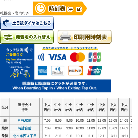
札幌発＞岩内行き
運行会社
運行会社
運行会社
運行会社
中央
中央
中央
中央
中央
中央
中央
中央
中央
中央
中央
中央
中央
中央
中央
中央
中央
中央
中央
中央
中央
中央
中央
中央
中央
中央
中央
中央
中央
中央
中央
中央
中
中
中
中
区分
区分
区分
区分
行先
行先
行先
行先
岩内
岩内
岩内
岩内
岩内
岩内
岩内
岩内
岩内
岩内
岩内
岩内
岩内
岩内
岩内
岩内
岩内
岩内
岩内
岩内
岩内
岩内
岩内
岩内
岩内
岩内
岩内
岩内
岩内
岩内
岩内
岩内
岩
岩
岩
岩
乗
乗
札幌駅前
札幌駅前
7:05
7:05
8:05
8:05
9:05
9:05
10:05
10:05
11:05
11:05
12:05
12:05
13:05
13:05
14:05
14:05
15:0
15:0
乗降
乗降
時計台前
時計台前
7:09
7:09
8:09
8:09
9:09
9:09
10:09
10:09
11:09
11:09
12:09
12:09
13:09
13:09
14:09
14:09
15:0
15:0
乗降
乗降
北１条西４丁目
北１条西４丁目
7:11
7:11
8:11
8:11
9:11
9:11
10:11
10:11
11:11
11:11
12:11
12:11
13:11
13:11
14:11
14:11
15:1
15:1